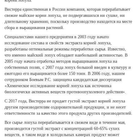
корень лопуха.
Вистерра единственная в России компания, которая перерабатывает
свежие майские корни лопуха, не подвергавшихся ни сушке, ни
длительному хранению, поскольку производство находится на месте
сбора и выращивания растений.
Специалистами нашего предприятия в 2003 году начато
исследование состава и свойств экстракта корней лопуха,
разработаны оптимальные режимы переработки сырья. Известно,
что именно майский лопух обладают наибольшей активностью. В
2005 году начата отработка методов выращивания лопуха на
собственных полях, с 2007 года лопух большой введен в культуру и
ежегодно его выращивается более 150 тонн. В 2006 году, нашим
сотрудником Боевым Р.С. защищена кандидатская диссертация
«Химическое исследование корней лопуха как источника
биологически активных веществ противоопухолевого действия».
С 2017 года, Вистерра не продает густой экстракт корней лопуха
другим производителям оздоровительной продукции, и не несет
ответственности за качество этого продукта других производителей.
Все сырье лопуха перерабатывается в свежем виде в течение мая,
производится густой экстракт с концентрацией 60-65% сухих
веществ, в таком виде в холодильных камерах продукт может