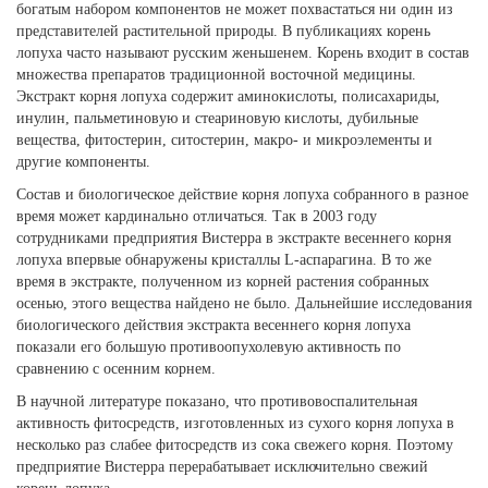
богатым набором компонентов не может похвастаться ни один из
представителей растительной природы. В публикациях корень
лопуха часто называют русским женьшенем. Корень входит в состав
множества препаратов традиционной восточной медицины.
Экстракт корня лопуха содержит аминокислоты, полисахариды,
инулин, пальметиновую и стеариновую кислоты, дубильные
вещества, фитостерин, ситостерин, макро- и микроэлементы и
другие компоненты.
Состав и биологическое действие корня лопуха собранного в разное
время может кардинально отличаться. Так в 2003 году
сотрудниками предприятия Вистерра в экстракте весеннего корня
лопуха впервые обнаружены кристаллы L-аспарагина. В то же
время в экстракте, полученном из корней растения собранных
осенью, этого вещества найдено не было. Дальнейшие исследования
биологического действия экстракта весеннего корня лопуха
показали его большую противоопухолевую активность по
сравнению с осенним корнем.
В научной литературе показано, что противовоспалительная
активность фитосредств, изготовленных из сухого корня лопуха в
несколько раз слабее фитосредств из сока свежего корня. Поэтому
предприятие Вистерра перерабатывает исключительно свежий