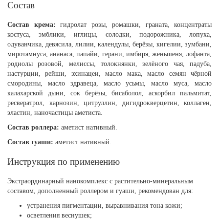
Состав
Состав крема:
гидролат розы, ромашки, граната, концентраты
костуса, эмблики, иглицы, солодки, подорожника, лопуха,
одуванчика, девясила, лилии, календулы, берёзы, кигелии, зумбани,
миротамнуса, ананаса, папайи, герани, имбиря, женьшеня, лофанта,
родиолы розовой, мелиссы, толокнянки, зелёного чая, падуба,
настурции, рейши, эхинацеи, масло мака, масло семян чёрной
смородины, масло здравеца, масло усьмы, масло муса, масло
калахарской дыни, сок берёзы, бисаболол, аскорбил пальмитат,
ресвератрол, карнозин, цитруллин, дигидрокверцетин, коллаген,
эластин, наночастицы аметиста.
Состав роллера:
аметист нативный.
Состав гуаши:
аметист нативный.
Инструкция по применению
Экстраординарный нанокомплекс с растительно-минеральным
составом, дополненный роллером и гуаши, рекомендован для:
устранения пигментации, выравнивания тона кожи;
осветления веснушек;