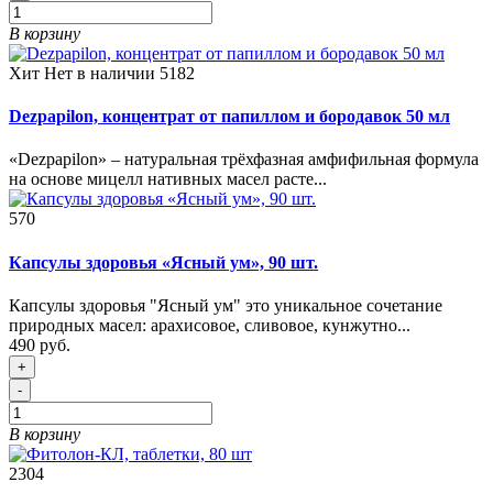
В корзину
Хит
Нет в наличии
5182
Dezpapilon, концентрат от папиллом и бородавок 50 мл
«Dezpapilon» – натуральная трёхфазная амфифильная формула
на основе мицелл нативных масел расте...
570
Капсулы здоровья «Ясный ум», 90 шт.
Капсулы здоровья "Ясный ум" это уникальное сочетание
природных масел: арахисовое, сливовое, кунжутно...
490 руб.
+
-
В корзину
2304