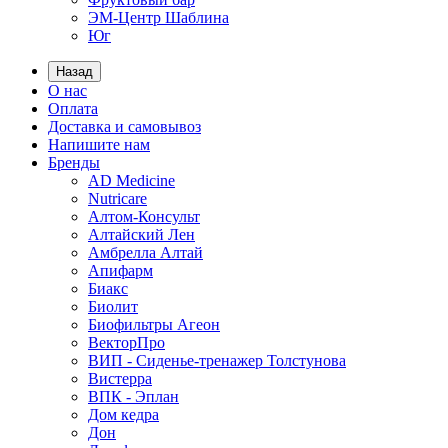
ЭМ-Центр Шаблина
Юг
Назад
О нас
Оплата
Доставка и самовывоз
Напишите нам
Бренды
AD Medicine
Nutricare
Алтом-Консульт
Алтайский Лен
Амбрелла Алтай
Апифарм
Биакс
Биолит
Биофильтры Агеон
ВекторПро
ВИП - Сиденье-тренажер Толстунова
Вистерра
ВПК - Эплан
Дом кедра
Дон