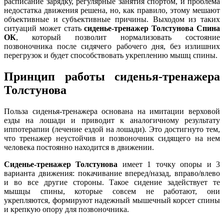
расписание зарядку, регулярные занятия спортом, и проблема
недостатка движения решена, но, как правило, этому мешают
объективные и субъективные причины. Выходом из таких
ситуаций может стать
сиденье-тренажер Толстунова Спина
ОК
, который позволит нормализовать состояние
позвоночника после сидячего рабочего дня, без излишних
перегрузок и будет способствовать укреплению мышц спины.
Принцип работы сиденья-тренажера
Толстунова
Польза сиденья-тренажера основана на имитации верховой
езды на лошади и приводит к аналогичному результату
иппотерапии (лечение ездой на лошади). Это достигнуто тем,
что тренажер неустойчив и позвоночник сидящего на нем
человека постоянно находится в движении.
Сиденье-тренажер Толстунова
имеет 1 точку опоры и 3
варианта движения: покачивание вперед/назад, вправо/влево
и во все другие стороны. Такое сидение задействует те
мышцы спины, которые совсем не работают, они
укрепляются, формируют надежный мышечный корсет спины
и крепкую опору для позвоночника.