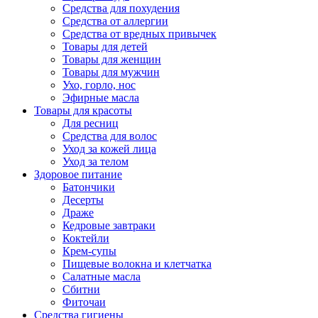
Средства для похудения
Средства от аллергии
Средства от вредных привычек
Товары для детей
Товары для женщин
Товары для мужчин
Ухо, горло, нос
Эфирные масла
Товары для красоты
Для ресниц
Средства для волос
Уход за кожей лица
Уход за телом
Здоровое питание
Батончики
Десерты
Драже
Кедровые завтраки
Коктейли
Крем-супы
Пищевые волокна и клетчатка
Салатные масла
Сбитни
Фиточаи
Средства гигиены