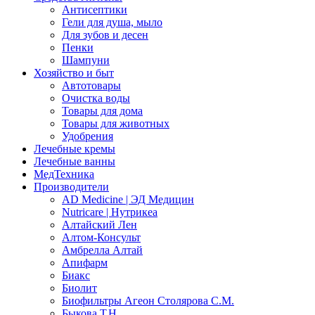
Антисептики
Гели для душа, мыло
Для зубов и десен
Пенки
Шампуни
Хозяйство и быт
Автотовары
Очистка воды
Товары для дома
Товары для животных
Удобрения
Лечебные кремы
Лечебные ванны
МедТехника
Производители
AD Medicine | ЭД Медицин
Nutricare | Нутрикеа
Алтайский Лен
Алтом-Консульт
Амбрелла Алтай
Апифарм
Биакс
Биолит
Биофильтры Агеон Столярова С.М.
Быкова Т.Н.