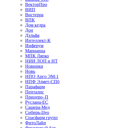
ВекторПро
ВИП
Вистерра
ВПК
Дом кедра
Дон
Дэльфа
Интеллект-К
Инферум
Марианна
МПК Ляпко
НИИ ЛОП и НТ
Новинки
Новь
НПО Арго ЭМ-1
НПФ Элмет-СПб
Парафарм
Пенталис
Прицеро–П
Руслана-ЕС
Сашера-Мед
Сибирь-Цео
Спасфарм групп
ФитоЛайн
Фруктовый бар