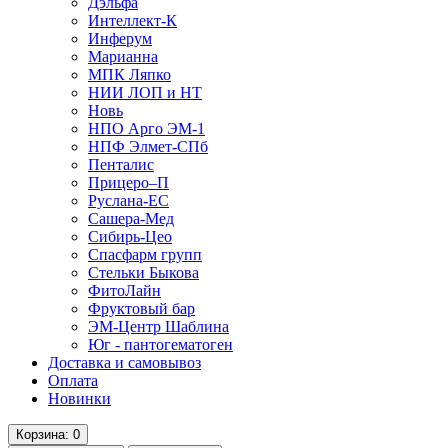
Дэльфа
Интеллект-К
Инферум
Марианна
МПК Ляпко
НИИ ЛОП и НТ
Новь
НПО Арго ЭМ-1
НПФ Элмет-СПб
Пенталис
Прицеро–П
Руслана-ЕС
Сашера-Мед
Сибирь-Цео
Спасфарм групп
Стельки Быкова
ФитоЛайн
Фруктовый бар
ЭМ-Центр Шаблина
Юг - пантогематоген
Доставка и самовывоз
Оплата
Новинки
Корзина
: 0