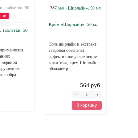
387
2052
чии
Крем «Ширлайн», 50 мл
, таблетки, 50
Пробиог
таблетки
Соль ширлайн и экстракт
применяется
Пробигу
зверобоя обеспечат
аниях
предназн
эффективное увлажнение
й нервной
заживлен
кожи тела, крем Ширлайн
нарушениях
ожогов, 
обладает р...
ровообра...
после тра
564 руб.
-
+
В корзину