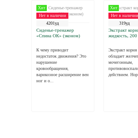
Хит
Хит
Нет в наличии
Нет в наличи
4201уд
319уд
Сиденье-тренажер
Экстракт корн
«Спина ОК» (эконом)
жидкость, 200
К чему приводит
Экстракт корня
недостаток движения? Это
обладает желче
нарушение
мочегонным,
кровообращения,
противовоспал
варикозное расширение вен
действием. Нор
ног и о...