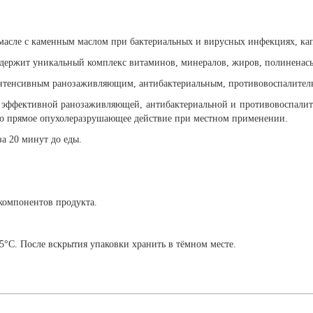
масле с каменным маслом при бактериальных и вирусных инфекциях, кап
содержит уникальный комплекс витаминов, минералов, жиров, полинена
тенсивным ранозаживляющим, антибактериальным, противовоспалитель
эффективной ранозаживляющей, антибактериальной и противовоспалит
го прямое опухолеразрушающее действие при местном применении.
за 20 минут до еды.
компонентов продукта.
5°С. После вскрытия упаковки хранить в тёмном месте.