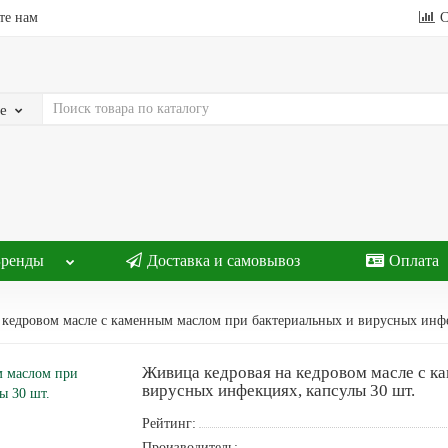
те нам
С
е
Бренды
Доставка и самовывоз
Оплата
 кедровом масле с каменным маслом при бактериальных и вирусных инфе
Живица кедровая на кедровом масле с к
вирусных инфекциях, капсулы 30 шт.
Рейтинг:
Производитель: