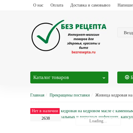
О нас
Оплата
Доставка и самовывоз
Напиши
Везд
Каталог
товаров
Главная
Прекращены поставки
Живица кедровая на
Нет в наличии
2638
Loading...
Loading...