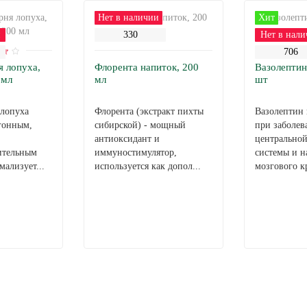
Нет в наличии
Хит
и
330
Нет в нали
706
я лопуха,
Флорента напиток, 200
Вазолептин
 мл
мл
шт
 лопуха
Флорента (экстракт пихты
Вазолептин 
гонным,
сибирской) - мощный
при заболев
антиоксидант и
центрально
ительным
иммуностимулятор,
системы и 
мализует...
используется как допол...
мозгового к