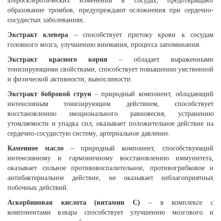
атеросклеротических изменений в сосудах, предотвращают
образование тромбов, предупреждают осложнения при сердечно-
сосудистых заболеваниях.
Экстракт клевера
– способствует притоку крови к сосудам
головного мозга, улучшению внимания, процесса запоминания.
Экстракт красного корня
– обладает выраженными
тонизирующими свойствами, способствует повышению умственной
и физической активности, выносливости.
Экстракт бобровой струи
– природный компонент, обладающий
интенсивным тонизирующим действием, способствует
восстановлению эмоционального равновесия, устранению
утомляемости и упадка сил, оказывает положительное действие на
сердечно-сосудистую систему, артериальное давление.
Каменное масло
– природный компонент, способствующий
интенсивному и гармоничному восстановлению иммунитета,
оказывает сильное противовоспалительное, противогрибковое и
антибактериальное действие, не оказывает неблагоприятных
побочных действий.
Аскорбиновая кислота (витамин С)
– в комплексе с
компонентами взвара способствует улучшению мозгового и