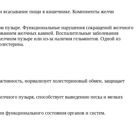
е и всасывание пищи в кишечнике. Компоненты желчи
чном пузыре. Функциональные нарушения сокращений желчного
зованием желчных камней. Воспалительные заболевания
елчном пузыре или из-за наличия гельминтов. Одной из
олестерина.
активность, нормализует холестериновый обмен, защищает
елчного пузыря, способствует выведению песка и мелких
ии функционального состояния органов и систем.