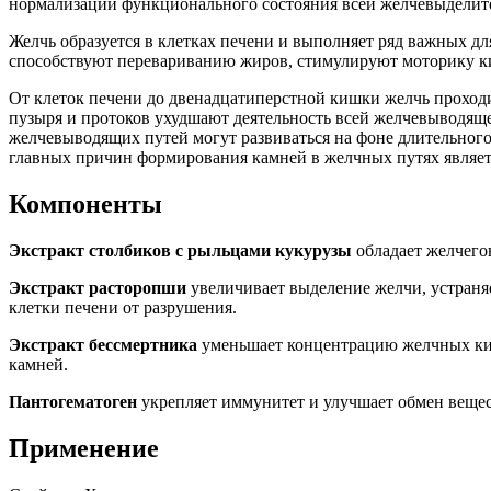
нормализации функционального состояния всей желчевыделит
Желчь образуется в клетках печени и выполняет ряд важных 
способствуют перевариванию жиров, стимулируют моторику к
От клеток печени до двенадцатиперстной кишки желчь прохо
пузыря и протоков ухудшают деятельность всей желчевыводящ
желчевыводящих путей могут развиваться на фоне длительного
главных причин формирования камней в желчных путях являетс
Компоненты
Экстракт столбиков с рыльцами кукурузы
обладает желчего
Экстракт расторопши
увеличивает выделение желчи, устраня
клетки печени от разрушения.
Экстракт бессмертника
уменьшает концентрацию желчных кис
камней.
Пантогематоген
укрепляет иммунитет и улучшает обмен вещес
Применение