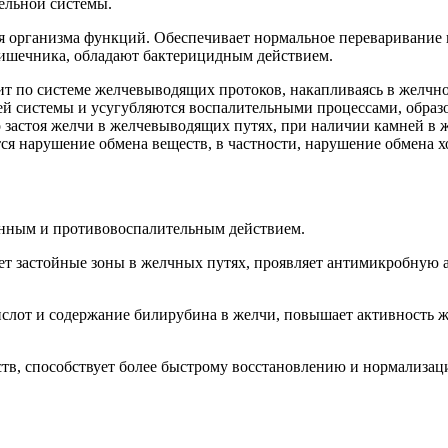
ельной системы.
для организма функций. Обеспечивает нормальное переваривани
ишечника, обладают бактерицидным действием.
дит по системе желчевыводящих протоков, накапливаясь в жел
ей системы и усугубляются воспалительными процессами, обра
 застоя желчи в желчевыводящих путях, при наличии камней в ж
я нарушение обмена веществ, в частности, нарушение обмена х
нным и противовоспалительным действием.
ет застойные зоны в желчных путях, проявляет антимикробную 
лот и содержание билирубина в желчи, повышает активность ж
тв, способствует более быстрому восстановлению и нормализац