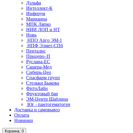
Дэльфа
Интеллект-К
Инферум
Марианна
МПК Ляпко
НИИ ЛОП и НТ
Новь
НПО Арго ЭМ-1
НПФ Элмет-СПб
Пенталис
Прицеро–П
Руслана-ЕС
Сашера-Мед
Сибирь-Цео
Спасфарм групп
Стельки Быкова
ФитоЛайн
Фруктовый бар
ЭМ-Центр Шаблина
Юг - пантогематоген
Доставка и самовывоз
Оплата
Новинки
Корзина
: 0