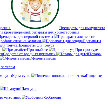
зрения
Препараты для иммунитета
Препараты для кроветворения
Препараты для нервной системы
профилактики онкологии
Препараты
Препараты для тонуса
в
При диабете
При простуде
Средства от вредных привычек
Товары
Эфирные масла
 за телом
Крем-супы
Пищевые
Шампуни
ля животных
Удобрения