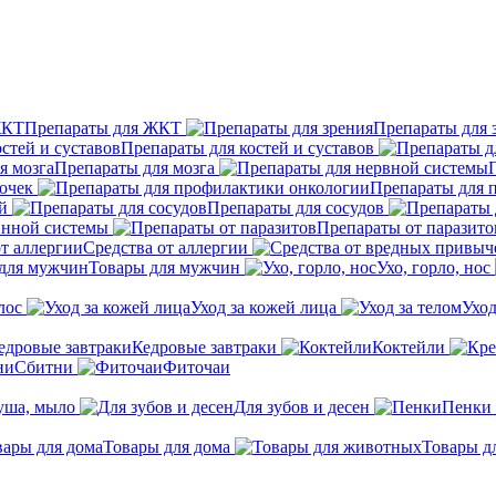
Препараты для ЖКТ
Препараты для 
Препараты для костей и суставов
Препараты для мозга
очек
Препараты для 
й
Препараты для сосудов
инной системы
Препараты от паразито
Средства от аллергии
Товары для мужчин
Ухо, горло, нос
лос
Уход за кожей лица
Уход
Кедровые завтраки
Коктейли
Сбитни
Фиточаи
душа, мыло
Для зубов и десен
Пенки
Товары для дома
Товары д