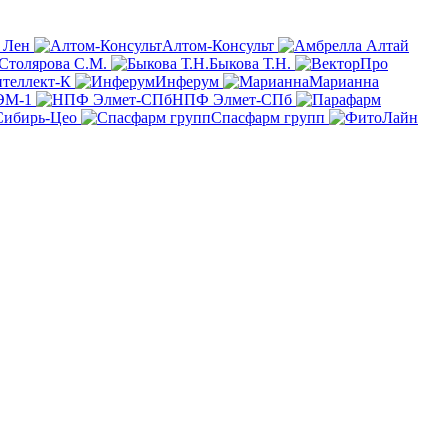
 Лен
Алтом-Консульт
Столярова С.М.
Быкова Т.Н.
теллект-К
Инферум
Марианна
ЭМ-1
НПФ Элмет-СПб
Сибирь-Цео
Спасфарм групп