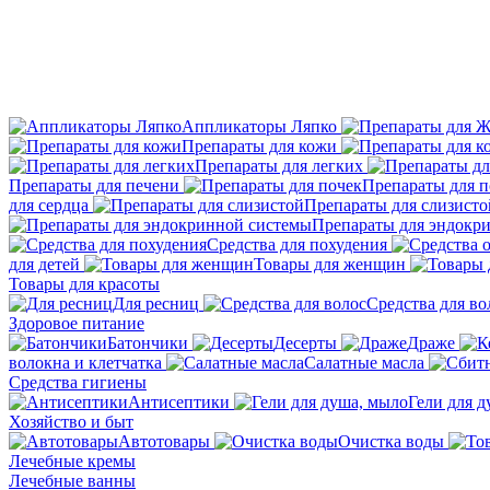
Аппликаторы Ляпко
Препараты для кожи
Препараты для легких
Препараты для печени
Препараты для п
для сердца
Препараты для слизисто
Препараты для эндокр
Средства для похудения
для детей
Товары для женщин
Товары для красоты
Для ресниц
Средства для во
Здоровое питание
Батончики
Десерты
Драже
волокна и клетчатка
Салатные масла
Средства гигиены
Антисептики
Гели для 
Хозяйство и быт
Автотовары
Очистка воды
Лечебные кремы
Лечебные ванны