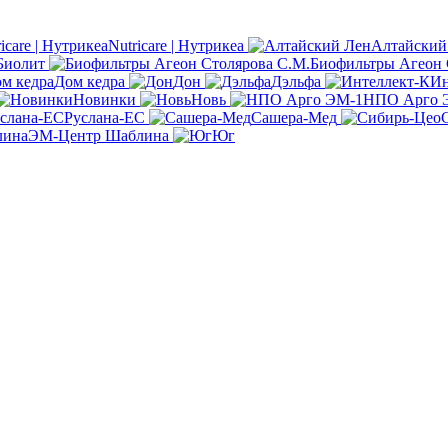
Nutricare | Нутрикеа
Алтайский
Биолит
Биофильтры Агеон 
Дом кедра
Дон
Дэльфа
Ин
Новинки
Новь
НПО Арго 
Руслана-ЕС
Сашера-Мед
ЭМ-Центр Шаблина
Юг