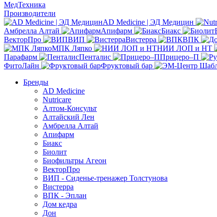
МедТехника
Производители
AD Medicine | ЭД Медицин
Амбрелла Алтай
Апифарм
Биакс
ВекторПро
ВИП
Вистерра
ВПК
МПК Ляпко
НИИ ЛОП и НТ
Парафарм
Пенталис
Прицеро–П
ФитоЛайн
Фруктовый бар
Бренды
AD Medicine
Nutricare
Алтом-Консульт
Алтайский Лен
Амбрелла Алтай
Апифарм
Биакс
Биолит
Биофильтры Агеон
ВекторПро
ВИП - Сиденье-тренажер Толстунова
Вистерра
ВПК - Эплан
Дом кедра
Дон