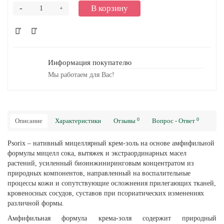
-
В корзину
+
Информация покупателю
Мы работаем для Вас!
0
0
Описание
Характеристики
Отзывы
Вопрос - Ответ
Psorix – нативный мицеллярный крем-золь на основе амфифильной
формулы мицелл сока, вытяжек и экстраординарных масел
растений, усиленный биоинжиниринговым концентратом из
природных компонентов, направленный на воспалительные
процессы кожи и сопутствующие осложнения прилегающих тканей,
кровеносных сосудов, суставов при псориатических изменениях
различной формы.
Амфифильная формула крема-золя содержит природный