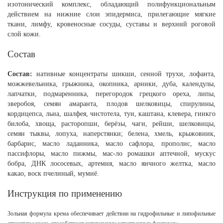
изотонический комплекс, обладающий полифункциональным
действием на нижние слои эпидермиса, прилегающие мягкие
ткани, лимфу, кровеносные сосуды, суставы и верхний роговой
слой кожи.
Состав
Состав:
нативные концентраты шикши, сенной трухи, лофанта,
можжевельника, грыжника, окопника, арники, дуба, календулы,
лапчатки, подмаренника, перегородок грецкого ореха, липы,
зверобоя, семян амаранта, плодов шелковицы, спирулины,
кордицепса, льна, шалфея, чистотела, туи, каштана, клевера, гинкго
билоба, хвоща, расторопши, берёзы, чаги, рейши, шелковицы,
семян тыквы, лопуха, наперстянки; белена, хмель, крыжовник,
барбарис, масло ладанника, масло сафлора, прополис, масло
пассифлоры, масло пижмы, мас-ло ромашки аптечной, мускус
бобра, ДНК лососевых, артемия, масло яичного желтка, масло
какао, воск пчелиный, мумиё.
Инструкция по применению
Зольная формула крема обеспечивает действии на гидрофильные и липофильные