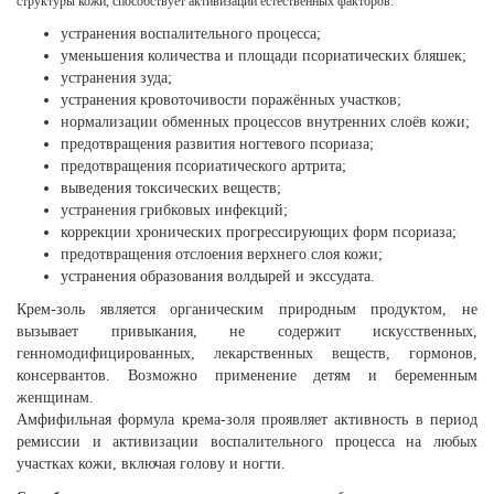
структуры кожи, способствует активизации естественных факторов:
устранения воспалительного процесса;
уменьшения количества и площади псориатических бляшек;
устранения зуда;
устранения кровоточивости поражённых участков;
нормализации обменных процессов внутренних слоёв кожи;
предотвращения развития ногтевого псориаза;
предотвращения псориатического артрита;
выведения токсических веществ;
устранения грибковых инфекций;
коррекции хронических прогрессирующих форм псориаза;
предотвращения отслоения верхнего слоя кожи;
устранения образования волдырей и экссудата.
Крем-золь является органическим природным продуктом, не
вызывает привыкания, не содержит искусственных,
генномодифицированных, лекарственных веществ, гормонов,
консервантов. Возможно применение детям и беременным
женщинам.
Амфифильная формула крема-золя проявляет активность в период
ремиссии и активизации воспалительного процесса на любых
участках кожи, включая голову и ногти.