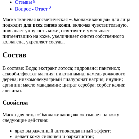
0
Отзывы
0
Вопрос - Ответ
Маска тканевая косметическая «Омолаживающая» для лица
подходит
для всех типов кожи
, включая чувствительную,
повышает упругость кожи, осветляет и уменьшает
пигментацию на коже, увеличивает синтез собственного
коллагена, укрепляет сосуды.
Состав
В составе: Вода; экстракт лотоса; гидрованс; пантенол;
аскорбилфосфат магния; никотинамид; камедь рожкового
дерева; низкомолекулярный гиалуронат натрия; инулин;
аргинин; масло макадамии; цитрат серебра; сорбат калия;
альгинат.
Свойства
Маска для лица «Омолаживающая» оказывает на кожу
следующие действия:
ярко выраженный антиоксидантный эффект;
делает кожу сияющей и бархатистой;