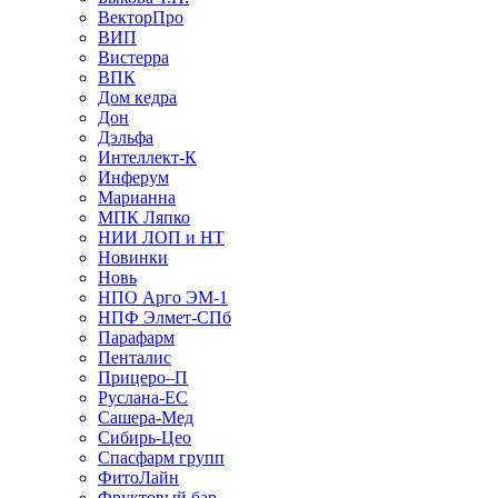
ВекторПро
ВИП
Вистерра
ВПК
Дом кедра
Дон
Дэльфа
Интеллект-К
Инферум
Марианна
МПК Ляпко
НИИ ЛОП и НТ
Новинки
Новь
НПО Арго ЭМ-1
НПФ Элмет-СПб
Парафарм
Пенталис
Прицеро–П
Руслана-ЕС
Сашера-Мед
Сибирь-Цео
Спасфарм групп
ФитоЛайн
Фруктовый бар