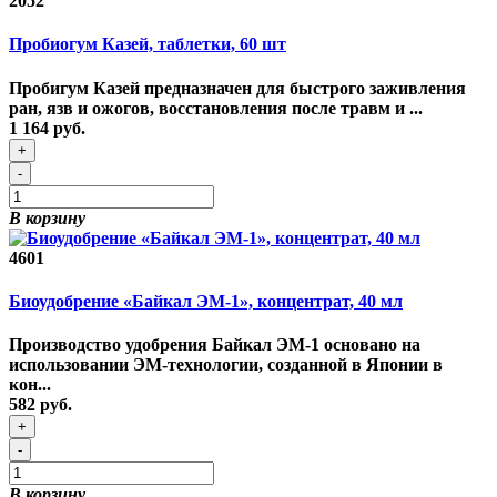
2052
Пробиогум Казей, таблетки, 60 шт
Пробигум Казей предназначен для быстрого заживления
ран, язв и ожогов, восстановления после травм и ...
1 164 руб.
+
-
В корзину
4601
Биоудобрение «Байкал ЭМ-1», концентрат, 40 мл
Производство удобрения Байкал ЭМ-1 основано на
использовании ЭМ-технологии, созданной в Японии в
кон...
582 руб.
+
-
В корзину