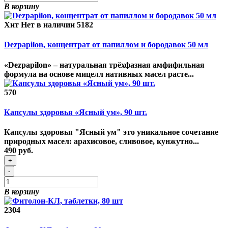
В корзину
Хит
Нет в наличии
5182
Dezpapilon, концентрат от папиллом и бородавок 50 мл
«Dezpapilon» – натуральная трёхфазная амфифильная
формула на основе мицелл нативных масел расте...
570
Капсулы здоровья «Ясный ум», 90 шт.
Капсулы здоровья "Ясный ум" это уникальное сочетание
природных масел: арахисовое, сливовое, кунжутно...
490 руб.
+
-
В корзину
2304