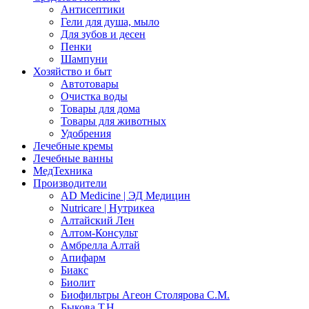
Антисептики
Гели для душа, мыло
Для зубов и десен
Пенки
Шампуни
Хозяйство и быт
Автотовары
Очистка воды
Товары для дома
Товары для животных
Удобрения
Лечебные кремы
Лечебные ванны
МедТехника
Производители
AD Medicine | ЭД Медицин
Nutricare | Нутрикеа
Алтайский Лен
Алтом-Консульт
Амбрелла Алтай
Апифарм
Биакс
Биолит
Биофильтры Агеон Столярова С.М.
Быкова Т.Н.