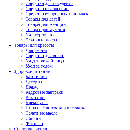
Средства для похудения
Средства от аллергии
Средства от вредных привычек
Товары для детей
Товары для женщин
Товары для мужчин
Ухо, горло, нос
Эфирные масла
Товары для красоты
Для ресниц
Средства для волос
Уход за кожей лица
Уход за телом
Здоровое питание
Батончики
Десерты
Драже
Кедровые завтраки
Коктейли
Крем-супы
Пищевые волокна и клетчатка
Салатные масла
Сбитни
Фиточаи
Средства гигиены