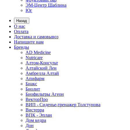
ЭМ-Центр Шаблина
Юг
Назад
О нас
Оплата
Доставка и самовывоз
Напишите нам
Бренды
AD Medicine
Nutricare
Алтом-Консульт
Алтайский Лен
Амбрелла Алтай
Апифарм
Биакс
Биолит
Биофильтры Агеон
ВекторПро
ВИП - Сиденье-тренажер Толстунова
Вистерра
ВПК - Эплан
Дом кедра
Дон