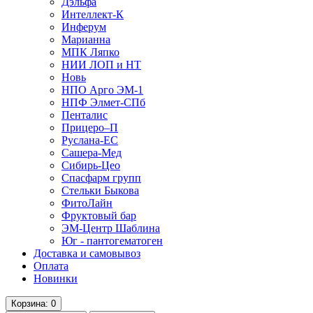
Дэльфа
Интеллект-К
Инферум
Марианна
МПК Ляпко
НИИ ЛОП и НТ
Новь
НПО Арго ЭМ-1
НПФ Элмет-СПб
Пенталис
Прицеро–П
Руслана-ЕС
Сашера-Мед
Сибирь-Цео
Спасфарм групп
Стельки Быкова
ФитоЛайн
Фруктовый бар
ЭМ-Центр Шаблина
Юг - пантогематоген
Доставка и самовывоз
Оплата
Новинки
Корзина
: 0