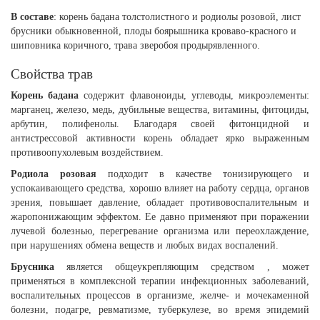
В составе
: корень бадана толстолистного и родиолы розовой, лист
брусники обыкновенной, плоды боярышника кроваво-красного и
шиповника коричного, трава зверобоя продырявленного.
Свойства трав
Корень бадана
содержит флавоноиды, углеводы, микроэлементы:
марганец, железо, медь, дубильные вещества, витамины, фитоциды,
арбутин, полифенолы. Благодаря своей фитонцидной и
антистрессовой активности корень обладает ярко выраженным
противоопухолевым воздействием.
Родиола розовая
подходит в качестве тонизирующего и
успокаивающего средства, хорошо влияет на работу сердца, органов
зрения, повышает давление, обладает противовоспалительным и
жаропонижающим эффектом. Ее давно применяют при поражении
лучевой болезнью, перегревание организма или переохлаждение,
при нарушениях обмена веществ и любых видах воспалений.
Брусника
является общеукрепляющим средством , может
применяться в комплексной терапии инфекционных заболеваний,
воспалительных процессов в организме, желче- и мочекаменной
болезни, подагре, ревматизме, туберкулезе, во время эпидемий