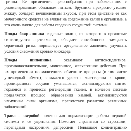
гриппа. Ее применение целесообразно при заболеваниях с
рекомендованным обильным питьем. Брусника прекрасно утоляет
жажду, обладает великолепным вкусом, при этом действие ее как
мочегонного средства не влияет на содержание калия в организме, а
это очень важно для работы сердечно сосудистой системы.
Плоды боярышника
содержат холин, из которого в организме
синтезируется ацетилхолин, обладает способностью замедлять
сердечный ритм, нормализует артериальное давление, улучшать
условия снабжения кровью миокарда.
Плоды шиповника
оказывают антиоксидантное,
противовоспалительное, мочегонное, желчегонное действия. При
их применении нормализуются обменные процессы (в том числе
углеводный обмен), снижается уровень холестерина в крови,
проницаемость сосудов уменьшается, активизируются синтез
гормонов и процессы регенерации тканей, в мочевой системе
подавляется процесс образования камней, активизируются
иммунные силы организма, препятствуя развитию различных
заболеваний.
Трава - зверобой
полезна для нормализации работы нервной
системы и ее укрепления. Помогает справиться со стрессами,
перепадами настроения, депрессией. Повышают концентрацию