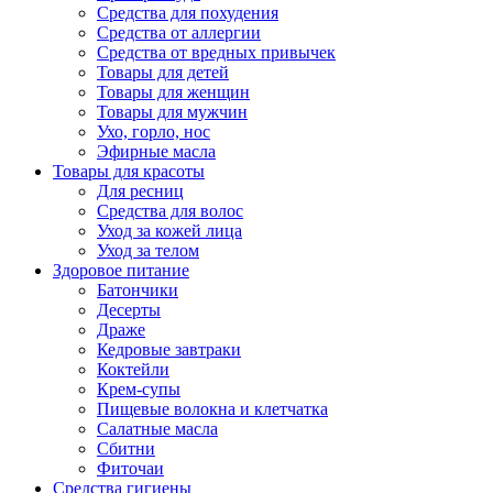
Средства для похудения
Средства от аллергии
Средства от вредных привычек
Товары для детей
Товары для женщин
Товары для мужчин
Ухо, горло, нос
Эфирные масла
Товары для красоты
Для ресниц
Средства для волос
Уход за кожей лица
Уход за телом
Здоровое питание
Батончики
Десерты
Драже
Кедровые завтраки
Коктейли
Крем-супы
Пищевые волокна и клетчатка
Салатные масла
Сбитни
Фиточаи
Средства гигиены