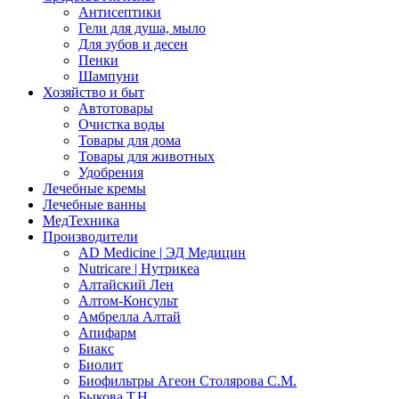
Антисептики
Гели для душа, мыло
Для зубов и десен
Пенки
Шампуни
Хозяйство и быт
Автотовары
Очистка воды
Товары для дома
Товары для животных
Удобрения
Лечебные кремы
Лечебные ванны
МедТехника
Производители
AD Medicine | ЭД Медицин
Nutricare | Нутрикеа
Алтайский Лен
Алтом-Консульт
Амбрелла Алтай
Апифарм
Биакс
Биолит
Биофильтры Агеон Столярова С.М.
Быкова Т.Н.