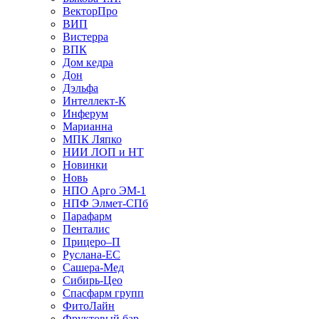
ВекторПро
ВИП
Вистерра
ВПК
Дом кедра
Дон
Дэльфа
Интеллект-К
Инферум
Марианна
МПК Ляпко
НИИ ЛОП и НТ
Новинки
Новь
НПО Арго ЭМ-1
НПФ Элмет-СПб
Парафарм
Пенталис
Прицеро–П
Руслана-ЕС
Сашера-Мед
Сибирь-Цео
Спасфарм групп
ФитоЛайн
Фруктовый бар