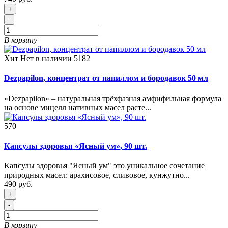
+
-
В корзину
Хит
Нет в наличии
5182
Dezpapilon, концентрат от папиллом и бородавок 50 мл
«Dezpapilon» – натуральная трёхфазная амфифильная формула
на основе мицелл нативных масел расте...
570
Капсулы здоровья «Ясный ум», 90 шт.
Капсулы здоровья "Ясный ум" это уникальное сочетание
природных масел: арахисовое, сливовое, кунжутно...
490 руб.
+
-
В корзину