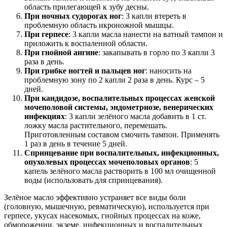
область прилегающей к зубу десны.
При ночных судорогах ног
: 3 капли втереть в
проблемную область икроножной мышцы.
При герпесе
: 3 капли масла нанести на ватный тампон и
приложить к воспаленной области.
При гнойной ангине
: закапывать в горло по 3 капли 3
раза в день.
При грибке ногтей и пальцев ног
: наносить на
проблемную зону по 2 капли 2 раза в день. Курс – 5
дней.
При кандидозе, воспалительных процессах женской
мочеполовой системы, эндометриозе, венерических
инфекциях
: 3 капли зелёного масла добавить в 1 ст.
ложку масла растительного, перемешать.
Приготовленным составом смочить тампон. Применять
1 раз в день в течение 5 дней.
Спринцевание при воспалительных, инфекционных,
опухолевых процессах мочеполовых органов
: 5
капель зелёного масла растворить в 100 мл очищенной
воды (использовать для спринцевания).
Зелёное масло эффективно устраняет все виды боли
(головную, мышечную, ревматическую), используется при
герпесе, укусах насекомых, гнойных процессах на коже,
обморожении, экземе, инфекционных и воспалительных