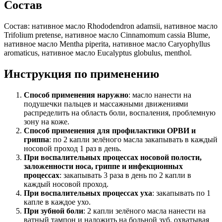
Состав
Состав: нативное масло Rhododendron adamsii, нативное масло
Trifolium pretense, нативное масло Cinnamomum cassia Blume,
нативное масло Mentha piperita, нативное масло Caryophyllus
aromaticus, нативное масло Eucalyptus globulus, menthol.
Инструкция по применению
Способ применения наружно
: масло нанести на
подушечки пальцев и массажными движениями
распределить на область боли, воспаления, проблемную
зону на коже.
Способ применения для профилактики ОРВИ и
гриппа
: по 2 капли зелёного масла закапывать в каждый
носовой проход 1 раз в день.
При воспалительных процессах носовой полости,
заложенности носа, гриппе и инфекционных
процессах
: закапывать 3 раза в день по 2 капли в
каждый носовой проход.
При воспалительных процессах уха
: закапывать по 1
капле в каждое ухо.
П
ри зубной боли
: 2 капли зелёного масла нанести на
ватный тампон и наложить на больной зуб, охватывая