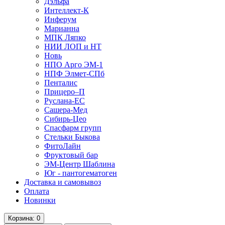
Дэльфа
Интеллект-К
Инферум
Марианна
МПК Ляпко
НИИ ЛОП и НТ
Новь
НПО Арго ЭМ-1
НПФ Элмет-СПб
Пенталис
Прицеро–П
Руслана-ЕС
Сашера-Мед
Сибирь-Цео
Спасфарм групп
Стельки Быкова
ФитоЛайн
Фруктовый бар
ЭМ-Центр Шаблина
Юг - пантогематоген
Доставка и самовывоз
Оплата
Новинки
Корзина
: 0