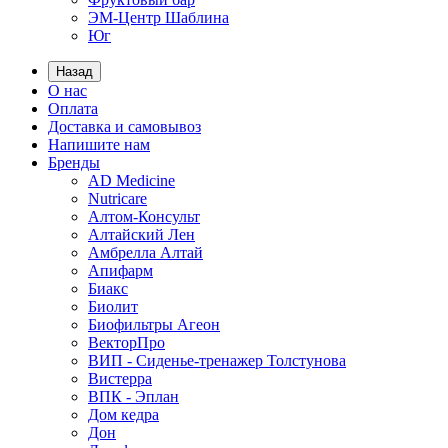
ЭМ-Центр Шаблина
Юг
Назад
О нас
Оплата
Доставка и самовывоз
Напишите нам
Бренды
AD Medicine
Nutricare
Алтом-Консульт
Алтайский Лен
Амбрелла Алтай
Апифарм
Биакс
Биолит
Биофильтры Агеон
ВекторПро
ВИП - Сиденье-тренажер Толстунова
Вистерра
ВПК - Эплан
Дом кедра
Дон