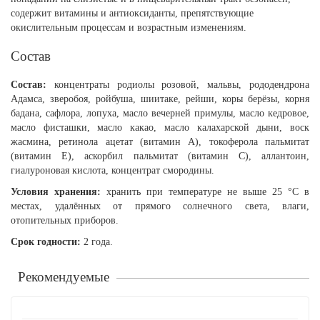
содержит витамины и антиоксиданты, препятствующие
окислительным процессам и возрастным изменениям.
Состав
Состав:
концентраты родиолы розовой, мальвы, рододендрона
Адамса, зверобоя, ройбуша, шиитаке, рейши, коры берёзы, корня
бадана, сафлора, лопуха, масло вечерней примулы, масло кедровое,
масло фисташки, масло какао, масло калахарской дыни, воск
жасмина, ретинола ацетат (витамин А), токоферола пальмитат
(витамин Е), аскорбил пальмитат (витамин С), аллантоин,
гиалуроновая кислота, концентрат смородины.
Условия хранения:
хранить при температуре не выше 25 °С в
местах, удалённых от прямого солнечного света, влаги,
отопительных приборов.
Срок годности:
2 года.
Рекомендуемые