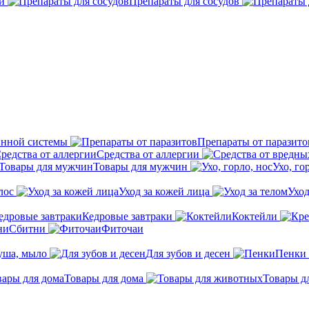
й
Препараты для сосудов
инной системы
Препараты от паразито
Средства от аллергии
Товары для мужчин
Ухо, го
лос
Уход за кожей лица
Уход
Кедровые завтраки
Коктейли
Сбитни
Фиточаи
душа, мыло
Для зубов и десен
Пенки
Товары для дома
Товары д