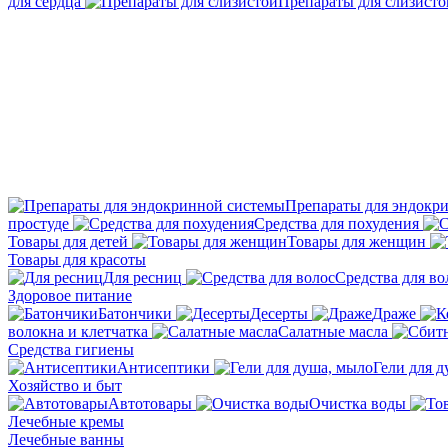
для сердца
Препараты для слизисто
Препараты для эндокр
простуде
Средства для похудения
Товары для детей
Товары для женщин
Товары для красоты
Для ресниц
Средства для во
Здоровое питание
Батончики
Десерты
Драже
волокна и клетчатка
Салатные масла
Средства гигиены
Антисептики
Гели для 
Хозяйство и быт
Автотовары
Очистка воды
Лечебные кремы
Лечебные ванны