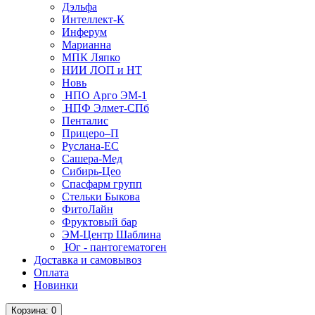
Дэльфа
Интеллект-К
Инферум
Марианна
МПК Ляпко
НИИ ЛОП и НТ
Новь
НПО Арго ЭМ-1
НПФ Элмет-СПб
Пенталис
Прицеро–П
Руслана-ЕС
Сашера-Мед
Сибирь-Цео
Спасфарм групп
Стельки Быкова
ФитоЛайн
Фруктовый бар
ЭМ-Центр Шаблина
Юг - пантогематоген
Доставка и самовывоз
Оплата
Новинки
Корзина
: 0