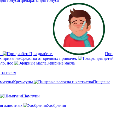
Препараты для тонуса
в
При диабете
При
Средства от вредных привычек
рло, нос
Эфирные масла
 за телом
Крем-супы
Пищевые
Шампуни
ля животных
Удобрения