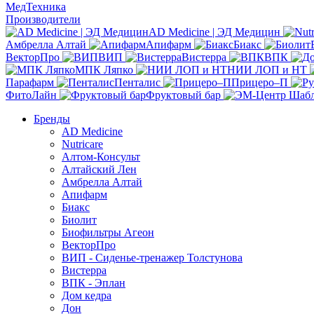
МедТехника
Производители
AD Medicine | ЭД Медицин
Амбрелла Алтай
Апифарм
Биакс
ВекторПро
ВИП
Вистерра
ВПК
МПК Ляпко
НИИ ЛОП и НТ
Парафарм
Пенталис
Прицеро–П
ФитоЛайн
Фруктовый бар
Бренды
AD Medicine
Nutricare
Алтом-Консульт
Алтайский Лен
Амбрелла Алтай
Апифарм
Биакс
Биолит
Биофильтры Агеон
ВекторПро
ВИП - Сиденье-тренажер Толстунова
Вистерра
ВПК - Эплан
Дом кедра
Дон