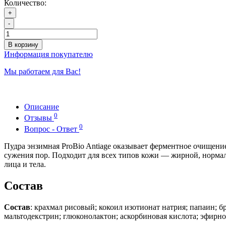
Количество:
+
-
В корзину
Информация покупателю
Мы работаем для Вас!
Описание
0
Отзывы
0
Вопрос - Ответ
Пудра энзимная ProBio Antiage оказывает ферментное очищение
сужения пор. Подходит для всех типов кожи — жирной, нормал
лица и тела.
Состав
Состав
: крахмал рисовый; кокоил изотионат натрия; папаин; бро
мальтодекстрин; глюконолактон; аскорбиновая кислота; эфирно