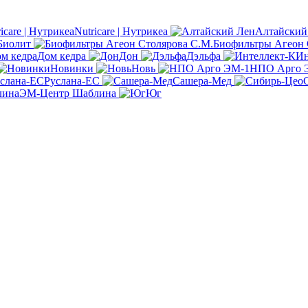
Nutricare | Нутрикеа
Алтайский
Биолит
Биофильтры Агеон 
Дом кедра
Дон
Дэльфа
Ин
Новинки
Новь
НПО Арго 
Руслана-ЕС
Сашера-Мед
ЭМ-Центр Шаблина
Юг