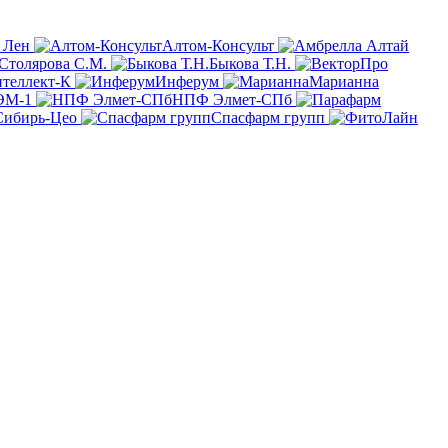
 Лен
Алтом-Консульт
Столярова С.М.
Быкова Т.Н.
теллект-К
Инферум
Марианна
ЭМ-1
НПФ Элмет-СПб
Сибирь-Цео
Спасфарм групп