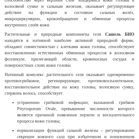
способностью через верхний слой эпидермиса кожи головы к
волосяной сумке и сальным железам, оказывает регулирующее
действие на функции и состояние сальных желёз,
микроциркуляцию, кровообращение и обменные процессы
внутренних слоёв кожи.
Растительные и природные компоненты геля
Сашель БИО
находятся в нативной наиболее активной природной форме,
обладают совместимостью с клетками кожи головы, способствуют
восстановлению естественных обменных процессов в волосяном
фолликуле, прилегающей области, кровеносных сосудах и
поверхностных слоях кожи головы.
Нативный комплекс растительного геля оказывает одновременно
противогрибковое, регенерирующее, противовоспалительное,
восстановительное действие на кожу головы, волосяную сумку,
стержень волоса, способствует:
устранению грибковой инфекции, вызванной грибком
Pityrosporum Ovale, превышение численности которого
является причиной появления перхоти и воспалительного
процесса кожи головы;
нормализации функций сальной железы – регулированию
секреции кожного сала при избыточном и пониженном