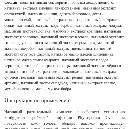
Состав:
вода, нативный сок корней любистка лекарственного,
нативный экстракт эмблики лекарственной, нативный экстракт
ореха кукуй, масло инка инчи, дёготь берёзовый, дёготь
можжевеловый, нативный экстракт паслёна, нативный экстракт
осоки, нативный экстракт коры берёзы, нативный экстракт лопуха,
масляный экстракт лопуха, масляный экстракт крапивы, нативный
экстракт прополиса, нативный экстракт клевера, нативный экстракт
гинкго двулопастного, масляный экстракт ромашки, масляный
экстракт зверобоя, нативный экстракт шелковицы, нативный
экстракт стручков фасоли, нативное масло плодов шиповника,
нативное масло семян амаранта, нативный экстракт плодов
черники, нативный экстракт горчицы, нативный экстракт чёрного
тмина, нативный экстракт семян ликоподия, нативный экстракт
бутонов гвоздики, нативный экстракт рейши, нативный экстракт
артемии, нативный экстракт падуба, нативный экстракт лапачо,
мумиё, каменное масло, мускус бобра.
Инструкция по применению
Нативный растительный комплекс способствует устранению
возбудителя грибковой инфекции Pityrosporum Ovale на
поверхности кожи головы, обладает высокой проникающей