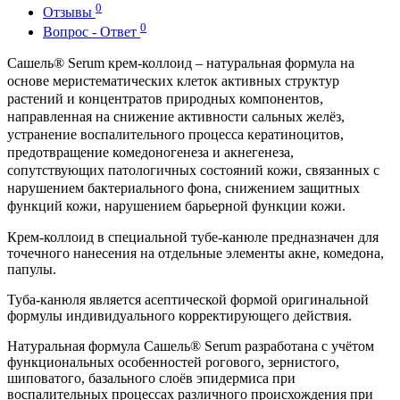
0
Отзывы
0
Вопрос - Ответ
Сашель® Serum крем-коллоид
– натуральная формула на
основе меристематических клеток активных структур
растений и концентратов природных компонентов,
направленная на снижение активности сальных желёз,
устранение воспалительного процесса кератиноцитов,
предотвращение комедоногенеза и акнегенеза,
сопутствующих патологичных состояний кожи, связанных с
нарушением бактериального фона, снижением защитных
функций кожи, нарушением барьерной функции кожи.
Крем-коллоид в специальной тубе-канюле предназначен для
точечного нанесения на отдельные элементы акне, комедона,
папулы.
Туба-канюля является асептической формой оригинальной
формулы индивидуального корректирующего действия.
Натуральная формула Сашель® Serum разработана с учётом
функциональных особенностей рогового, зернистого,
шиповатого, базального слоёв эпидермиса при
воспалительных процессах различного происхождения при