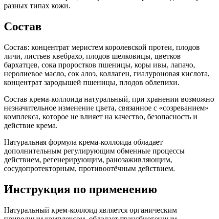
разных типах кожи.
Состав
Состав: концентрат меристем королевской протеи, плодов
личи, листьев квебрахо, плодов шелковицы, цветков
бархатцев, сока проростков пшеницы, коры ивы, лапачо,
неролиевое масло, сок алоэ, коллаген, гиалуроновая кислота,
концентрат зародышей пшеницы, плодов облепихи.
Состав крема-коллоида натуральный, при хранении возможно
незначительное изменение цвета, связанное с «созреванием»
комплекса, которое не влияет на качество, безопасность и
действие крема.
Натуральная формула крема-коллоида обладает
дополнительным регулирующим обменные процессы
действием, регенерирующим, ранозаживляющим,
сосудопротекторным, противоотёчным действием.
Инструкция по применению
Натуральный крем-коллоид является органическим
природным комплексом, обладает трансбиогенным