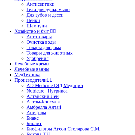
Антисептики
Гели для душа, мыло
Для зубов и десен
Пенки
Шампуни
Хозяйство и быт
Автотовары
Очистка воды
Товары для дома
Товары для животных
Удобрения
Лечебные кремы
Лечебные ванны
МедТехника
Производители
AD Medicine | ЭД Медицин
Nutricare | Нутрикеа
Алтайский Лен
Алтом-Консульт
Амбрелла Алтай
Апифарм
Биакс
Биолит
Биофильтры Агеон Столярова С.М.
Быкова Т.Н.