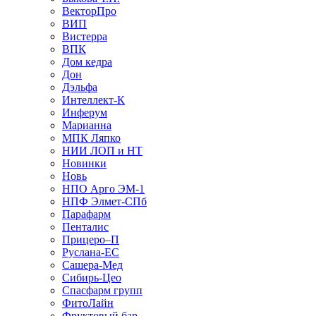
ВекторПро
ВИП
Вистерра
ВПК
Дом кедра
Дон
Дэльфа
Интеллект-К
Инферум
Марианна
МПК Ляпко
НИИ ЛОП и НТ
Новинки
Новь
НПО Арго ЭМ-1
НПФ Элмет-СПб
Парафарм
Пенталис
Прицеро–П
Руслана-ЕС
Сашера-Мед
Сибирь-Цео
Спасфарм групп
ФитоЛайн
Фруктовый бар