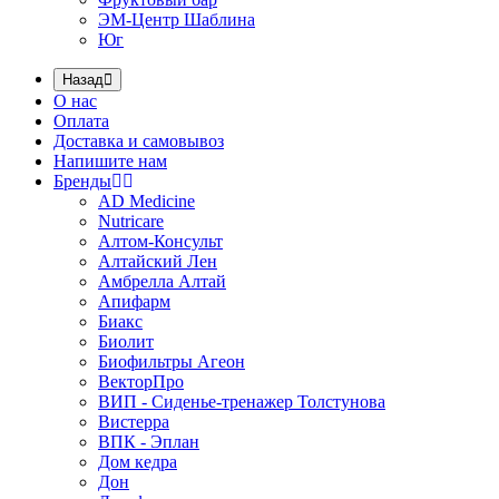
ЭМ-Центр Шаблина
Юг
Назад
О нас
Оплата
Доставка и самовывоз
Напишите нам
Бренды
AD Medicine
Nutricare
Алтом-Консульт
Алтайский Лен
Амбрелла Алтай
Апифарм
Биакс
Биолит
Биофильтры Агеон
ВекторПро
ВИП - Сиденье-тренажер Толстунова
Вистерра
ВПК - Эплан
Дом кедра
Дон