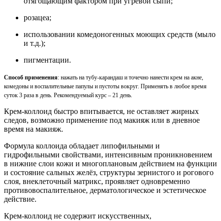
отягощающим фактором при угревой сыпи;
розацеа;
использовании комедоногенных моющих средств (мыло
и т.д.);
пигментации.
Способ применения
:
нажать на тубу-карандаш и точечно нанести крем на акне,
комедоны и воспалительные папулы и пустоты вокруг. Применять в любое время
суток 3 раза в день. Рекомендуемый курс – 21 день.
Крем-коллоид быстро впитывается, не оставляет жирных
следов, возможно применение под макияж или в дневное
время на макияж.
Формула коллоида обладает липофильными и
гидрофильными свойствами, интенсивным проникновением
в нижние слои кожи и многоплановым действием на функции
и состояние сальных желёз, структуры зернистого и рогового
слоя, внеклеточный матрикс, проявляет одновременно
противовоспалительное, дерматологическое и эстетическое
действие.
Крем-коллоид не содержит искусственных,