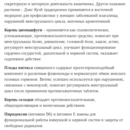
секреторную и моторную деятельность кишечника. Другое название
растения – Донг Куэй традиционно применяется в восточной
медицине для профилактики у женщин заболеваний влагалища,
нарушений менструального цикла, маточных кровотечений.
Корень цимицифуги
– применяется как спазмолитическое,
успокаивающее, противовоспалительное средство, помогает при
менструальных болях, ревматизме, головной боли, кашле, астме,
регулирует менструальный цикл, улучшает функционирование
сердечно-сосудистой, дыхательной и нервной систем, оказывает
седативное действие.
Плоды витекса
священного содержат прогестероноподобный
компонент и различные флавоноиды и нормализуют обмен женских
половых гормонов. Витекс успешно используется при нарушениях,
связанных с менопаузой, помогает регулировать менструальный
цикл после применения противозачаточных таблеток.
Корень солодки
обладает противовоспалительным,
общеукрепляющим и мочегонным действием.
Пиридоксин
(витамин В6) и витамин Е важны для
функциональной работы иммунной и нервной систем и защиты от
свободных радикалов.