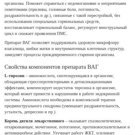
организма. Поможет справиться с недомоганиями и неприятными
симптомами (приливы, головные боли, потливость,
раздражительность и др.), связанные с такой перестройкой, без
использования специальных гормональных средств,
восстанавливает гормональный баланс, регулирует менструальный
цикл и снижает проявления ПМС.
Препарат ВАГ позволяет поддерживать здоровую микрофлору
влагалища, шейки матки и внутриматочных клеточных структур,
замедляет процессы преждевременного старения организма.
Свойства компонентов препарата ВАГ
L-тирозин
– аминокислота, синтезирующаяся в организме,
обладающая стрессопротекторными и детоксикационными
эффектами, компенсирует недостаток тирозина в организме,
который может привести к нарушениям в работе эндокринной
системы. Аминокислота необходима в комплексной терапии
предменструального синдрома (уменьшает раздражительность,
усталость, депрессию и пр.).
Корень дягиля лекарственного
– оказывает спазмолитическое,
отхаркивающее, мочегонное, потогонное, противовоспалительное и
антимикробное действие. Улучшает работу ЖКТ, усиливает