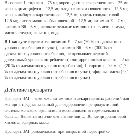
В составе: L-тирозин – 75 мг, корень дягиля лекарственного – 25 мг,
корень цимицифуги – 12,5 мг, плоды витекса священного – 12,5 мг,
корень имбиря лекарственного – 12,5 мг, корень солодки голой –
12,5 мг, листья малины обыкновенной – 12,5 мг, витамин Е – 7 мг,
витамин В6 – 6 мг; вспомогательные компоненты: ячменная мука,
магния стеарат, желатин, вода.
В 1 капсуле
содержится: витамин Е – 7 мг (70 % от адекватного
уровня потребления в сутки), витамин В6 – 6 мг (300 % от
адекватного уровня потребления, не превышает верхний
допустимый уровень потребления), глицирризиновая кислота – 2 мг
(20 % от адекватного уровня потребления), L-тирозин – 75 мг (1,7
% от адекватного уровня потребления в сутки), эфирные масла ( 0,1
% от адекватного уровня потребления в сутки).
Действие препарата
Препарат ВАГ – комплекс витаминов и лекарственных растений для
женщин, предназначенный для оздоровления репродуктивной
системы женского организма и восстановления гормонального
баланса. Является источником витаминов Е, В6, глицирризиновой
кислоты, эфирных масел.
Препарат ВАГ рекомендован при возрастной перестройке