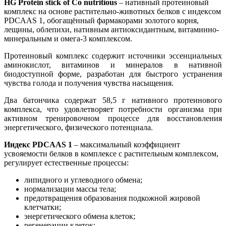
HG Protein stick of Co nutritious
– нативный протеиновый
комплекс на основе растительно-животных белков с индексом
PDСAAS 1, обогащённый фармакорами золотого корня,
лещины, облепихи, нативным антиоксидантным, витаминно-
минеральным и омега-3 комплексом.
Протеиновый комплекс содержит источники эссенциальных
аминокислот, витаминов и минералов в нативной
биодоступной форме, разработан для быстрого устранения
чувства голода и получения чувства насыщения.
Два батончика содержат 58,5 г нативного протеинового
комплекса, что удовлетворяет потребности организма при
активном тренировочном процессе для восстановления
энергетического, физического потенциала.
Индекс PDСAAS 1
– максимальный коэффициент
усвояемости белков в комплексе с растительным комплексом,
регулирует естественные процессы:
липидного и углеводного обмена;
нормализации массы тела;
предотвращения образования подкожной жировой
клетчатки;
энергетического обмена клеток;
регенерации клеток;