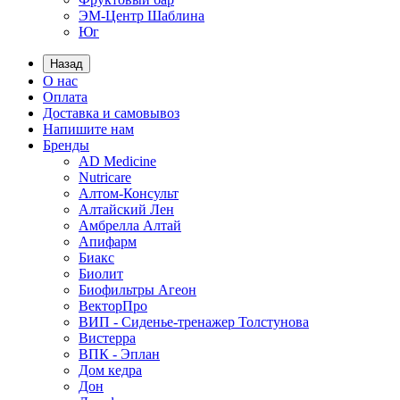
ЭМ-Центр Шаблина
Юг
Назад
О нас
Оплата
Доставка и самовывоз
Напишите нам
Бренды
AD Medicine
Nutricare
Алтом-Консульт
Алтайский Лен
Амбрелла Алтай
Апифарм
Биакс
Биолит
Биофильтры Агеон
ВекторПро
ВИП - Сиденье-тренажер Толстунова
Вистерра
ВПК - Эплан
Дом кедра
Дон