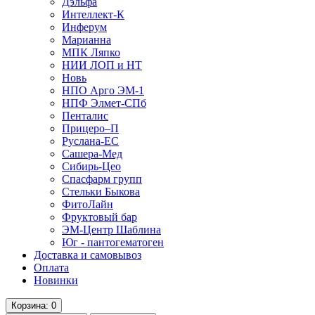
Дэльфа
Интеллект-К
Инферум
Марианна
МПК Ляпко
НИИ ЛОП и НТ
Новь
НПО Арго ЭМ-1
НПФ Элмет-СПб
Пенталис
Прицеро–П
Руслана-ЕС
Сашера-Мед
Сибирь-Цео
Спасфарм групп
Стельки Быкова
ФитоЛайн
Фруктовый бар
ЭМ-Центр Шаблина
Юг - пантогематоген
Доставка и самовывоз
Оплата
Новинки
Корзина
: 0