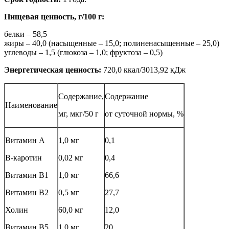
Пищевая ценность, г/100 г:
белки – 58,5
жиры – 40,0 (насыщенные – 15,0; полиненасыщенные – 25,0)
углеводы – 1,5 (глюкоза – 1,0; фруктоза – 0,5)
Энергетическая ценность:
720,0 ккал/3013,92 кДж
Содержание,
Содержание
Наименование
мг, мкг/50 г
от суточной нормы, %
Витамин А
1,0 мг
0,1
В-каротин
0,02 мг
0,4
Витамин В1
1,0 мг
66,6
Витамин В2
0,5 мг
27,7
Холин
60,0 мг
12,0
Витамин В5
1,0 мг
20