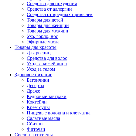
Средства для похудения
Средства от аллергии
Средства от вредных привычек
Товары для детей
Товары для женщин
Товары для мужчин
Ухо, горло, нос
Эфирные масла
Товары для красоты
Для ресниц
Средства для волос
Уход за кожей лица
Уход за телом
Здоровое питание
Батончики
Десерты
Драже
Кедровые завтраки
Коктейли
Крем-супы
Пищевые волокна и клетчатка
Салатные масла
Сбитни
Фиточаи
Средства гигиены