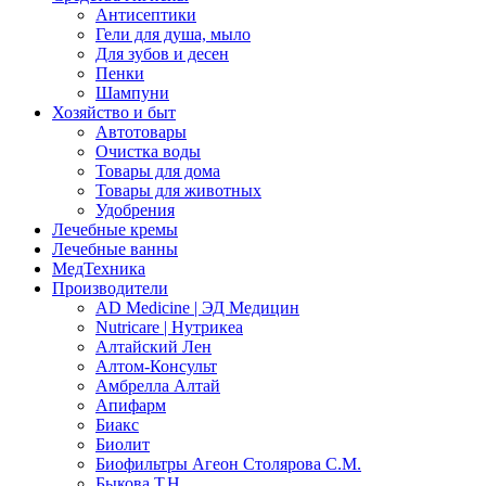
Антисептики
Гели для душа, мыло
Для зубов и десен
Пенки
Шампуни
Хозяйство и быт
Автотовары
Очистка воды
Товары для дома
Товары для животных
Удобрения
Лечебные кремы
Лечебные ванны
МедТехника
Производители
AD Medicine | ЭД Медицин
Nutricare | Нутрикеа
Алтайский Лен
Алтом-Консульт
Амбрелла Алтай
Апифарм
Биакс
Биолит
Биофильтры Агеон Столярова С.М.
Быкова Т.Н.