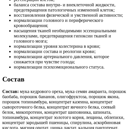
баланса состава внутри- и внеклеточной жидкости,
предотвращения патологичных изменений клеток;
восстановления физической и умственной активности;
нормализации головного и периферического
кровообращения;
насыщения тканей необходимыми эссенциальными
молекулами, предотвращения гипоксии тканей и
головного мозга;
нормализации уровня холестерина в крови;
нормализации состава и реологии крови;
нормализации артериального давления, которое
снижается при чувстве голода;
нормализации психоэмоционального статуса.
Состав
Состав:
мука кедрового ореха, мука семян амаранта, порошок
баобаба, порошок бананов, олигофруктоза, порошок якона,
порошок топинамбура, концентрат казеина, концентрат
сывороточного белка, концентрат яичного белка, соевый
белок, микопротеин, концентрат шиповника, шпината,
топинамбура, концентрат золотого корня, лещины, облепихи,
концентрат зародышей пшеницы, спирулина, аскорбиновая
кислота, магния оротат, цинка лактат, кальция пантотенат,