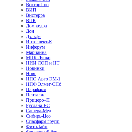
ВекторПро
ВИП
Вистерра
ВПК
Дом кедра
Дон
Дэльфа
Интеллект-К
Инферум
Марианна
МПК Ляпко
НИИ ЛОП и НТ
Новинки
Новь
НПО Арго ЭМ-1
НПФ Элмет-СПб
Парафарм
Пенталис
Прицеро–П
Руслана-ЕС
Сашера-Мед
Сибирь-Цео
Спасфарм групп
ФитоЛайн
Фруктовый бар