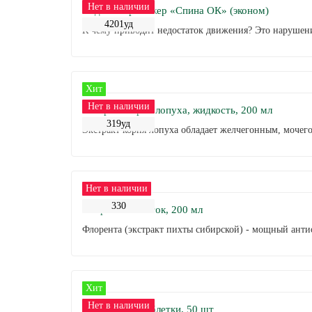
Нет в наличии
Сиденье-тренажер «Спина ОК» (эконом)
4201уд
К чему приводит недостаток движения? Это нарушени
Хит
Нет в наличии
Экстракт корня лопуха, жидкость, 200 мл
319уд
Экстракт корня лопуха обладает желчегонным, мочег
Нет в наличии
330
Флорента напиток, 200 мл
Флорента (экстракт пихты сибирской) - мощный антио
Хит
Нет в наличии
Вазолептин, таблетки, 50 шт