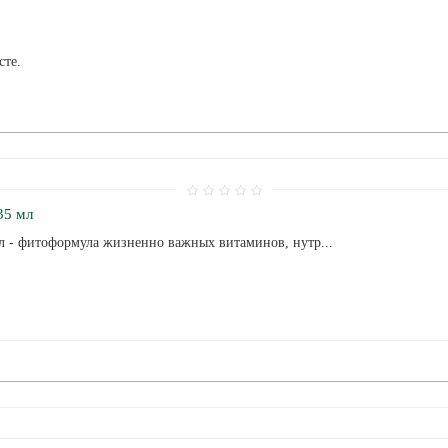
сте.
35 мл
л - фитоформула жизненно важных витаминов, нутр...