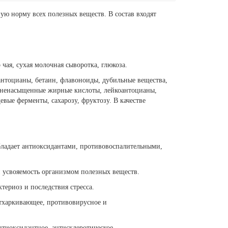
ую норму всех полезных веществ. В состав входят
чая, сухая молочная сыворотка, глюкоза.
нтоцианы, бетаин, флавоноиды, дубильные вещества,
 и ненасыщенные жирные кислоты, лейкоантоцианы,
евые ферменты, сахарозу, фруктозу. В качестве
бладает антиоксидантами, противовоспалительными,
 усвояемость организмом полезных веществ.
териоз и последствия стресса.
тхаркивающее, противовирусное и
нтиоксидантное, антисклеротическое,