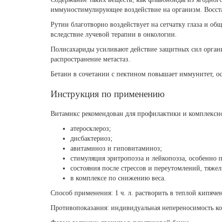
иммуностимулирующее воздействие на организм. Восст
Рутин благотворно воздействует на сетчатку глаза и общ
вследствие лучевой терапии в онкологии.
Полисахариды усиливают действие защитных сил органи
распространение метастаз.
Бетаин в сочетании с пектином повышает иммунитет, о
Инструкция по применению
Витамикс рекомендован для профилактики и комплексн
атеросклероз;
дисбактериоз;
авитаминоз и гиповитаминоз;
стимуляция эритропоэза и лейкопоэза, особенно 
состояния после стрессов и переутомлений, тяже
в комплексе по снижению веса.
Способ применения: 1 ч. л. растворить в теплой кипячен
Противопоказания: индивидуальная непереносимость к