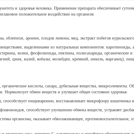
итета и здоровья человека. Применение препарата обеспечивает суточн
плановое положительное воздействие на организм.
ы, облепихи, аронии, плодов лимона; мед, экстракт побегов курильского 
 веществами, выделенными из натуральных компонентов: каротиноиды, а
), стерины, холин, фосфолипиды, пектины, полисахариды, органические
агний, цинк, калий, кобальт, молибден, кремний, никель, марганец), пищ
органические кислоты, сахара, дубильные вещества, микроэлементы. О
Нормализует обмен веществ и улучшает общее состояние здоровья.
, способствует пищеварению, восстанавливает микрофлору кишечника и
флавоноидов, способствует улучшению обмена веществ, устраняет дисбак
темы организма, оказывает обволакивающее, противовоспалительное, о
 и овощного сока, витамин С, каратиноиды и токоферол обеспечивают а