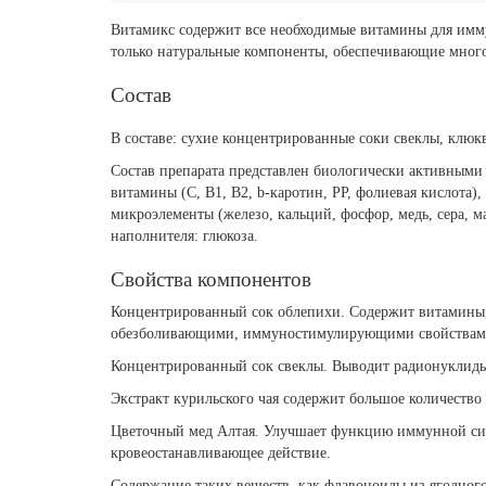
Витамикс содержит все необходимые витамины для иммун
только натуральные компоненты, обеспечивающие много
Состав
В составе: сухие концентрированные соки свеклы, клюкв
Состав препарата представлен биологически активными
витамины (С, В1, В2, b-каротин, РР, фолиевая кислота
микроэлементы (железо, кальций, фосфор, медь, сера, м
наполнителя: глюкоза.
Свойства компонентов
Концентрированный сок облепихи. Содержит витамины, 
обезболивающими, иммуностимулирующими свойствами. 
Концентрированный сок свеклы. Выводит радионуклиды
Экстракт курильского чая содержит большое количество 
Цветочный мед Алтая. Улучшает функцию иммунной сис
кровеостанавливающее действие.
Содержание таких веществ, как флавоноиды из ягодного