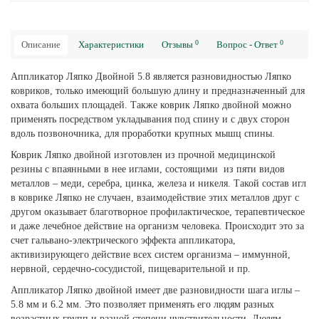
0
0
Описание
Характеристики
Отзывы
Вопрос - Ответ
Аппликатор Ляпко Двойной 5.8 является разновидностью Ляпко
ковриков, только имеющий большую длину и предназначенный для
охвата больших площадей. Также коврик Ляпко двойной можно
применять посредством укладывания под спину и с двух сторон
вдоль позвоночника, для проработки крупных мышц спины.
Коврик Ляпко двойной изготовлен из прочной медицинской
резины с впаянными в нее иглами, состоящими из пяти видов
металлов – меди, серебра, цинка, железа и никеля. Такой состав игл
в коврике Ляпко не случаен, взаимодействие этих металлов друг с
другом оказывает благотворное профилактическое, терапевтическое
и даже лечебное действие на организм человека. Происходит это за
счет гальвано-электрического эффекта аппликатора,
активизирующего действие всех систем организма – иммунной,
нервной, сердечно-сосудистой, пищеварительной и пр.
Аппликатор Ляпко двойной имеет две разновидности шага иглы –
5.8 мм и 6.2 мм. Это позволяет применять его людям разных
возрастных групп и разной степени чувствительности. Людям