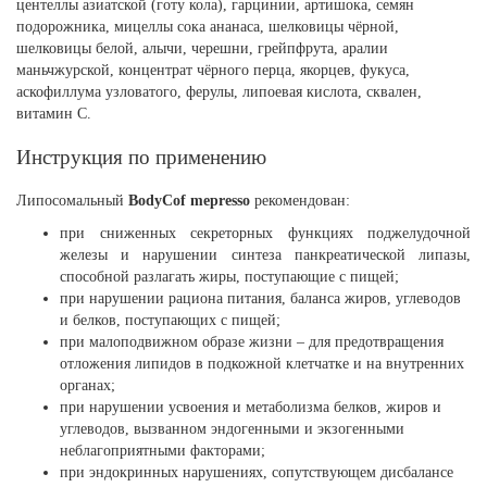
центеллы азиатской (готу кола), гарцинии, артишока, семян
подорожника, мицеллы сока ананаса, шелковицы чёрной,
шелковицы белой, алычи, черешни, грейпфрута, аралии
маньчжурской, концентрат чёрного перца, якорцев, фукуса,
аскофиллума узловатого, ферулы, липоевая кислота, сквален,
витамин С.
Инструкция по применению
Липосомальный
BodyCof mepresso
рекомендован:
при сниженных секреторных функциях поджелудочной
железы и нарушении синтеза панкреатической липазы,
способной разлагать жиры, поступающие с пищей;
при нарушении рациона питания, баланса жиров, углеводов
и белков, поступающих с пищей;
при малоподвижном образе жизни – для предотвращения
отложения липидов в подкожной клетчатке и на внутренних
органах;
при нарушении усвоения и метаболизма белков, жиров и
углеводов, вызванном эндогенными и экзогенными
неблагоприятными факторами;
при эндокринных нарушениях, сопутствующем дисбалансе