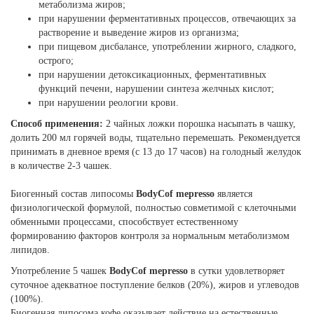
метаболизма жиров;
при нарушении ферментативных процессов, отвечающих за
растворение и выведение жиров из организма;
при пищевом дисбалансе, употреблении жирного, сладкого,
острого;
при нарушении детоксикационных, ферментативных
функций печени, нарушении синтеза желчных кислот;
при нарушении реологии крови.
Способ применения:
2 чайных ложки порошка насыпать в чашку,
долить 200 мл горячей воды, тщательно перемешать. Рекомендуется
принимать в дневное время (с 13 до 17 часов) на голодный желудок
в количестве 2-3 чашек.
Биогенный состав липосомы
BodyСof mepresso
является
физиологической формулой, полностью совметимой с клеточными
обменными процессами, способствует естественному
формированию факторов контроля за нормальным метаболизмом
липидов.
Употребление 5 чашек
BodyСof mepresso
в сутки удовлетворяет
суточное адекватное поступление белков (20%), жиров и углеводов
(100%).
Биогенная липосома кофе оказывает действие на естественные