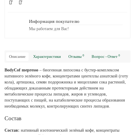
Информация покупателю
Мы работаем для Вас!
0
0
Описание
Характеристики
Отзывы
Вопрос - Ответ
BodyCof mepresso
– биогенная липосома с бустер-комплексом
нативного зелёного кофе, концентратами центеллы азиатской (готу
кола), артишока, семян подорожника и мицеллами сока растений,
обладающих доказанным протекторным действием на
метаболические процессы липидов, жиров и углеводов,
поступающих с пищей, на катаболические процессы образования
необходимых молекул, контролирующих синтез липидов.
Состав
Состав:
нативный изотонический зелёный кофе, концентраты