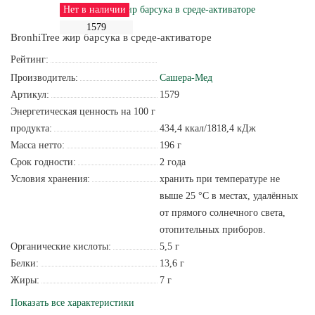
Нет в наличии
1579
BronhiTree жир барсука в среде-активаторе
Рейтинг:
Производитель:
Сашера-Мед
Артикул:
1579
Энергетическая ценность на 100 г
продукта:
434,4 ккал/1818,4 кДж
Масса нетто:
196 г
Срок годности:
2 года
Условия хранения:
хранить при температуре не
выше 25 °С в местах, удалённых
от прямого солнечного света,
отопительных приборов.
Органические кислоты:
5,5 г
Белки:
13,6 г
Жиры:
7 г
Показать все характеристики