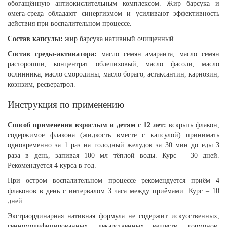
обогащённую антиокислительным комплексом. Жир барсука и
омега-среда обладают синергизмом и усиливают эффективность
действия при воспалительном процессе.
Состав капсулы:
жир барсука нативный очищенный.
Состав среды-активатора:
масло семян амаранта, масло семян
расторопши, концентрат облепиховый, масло фасоли, масло
ослинника, масло смородины, масло бораго, астаксантин, карнозин,
коэнзим, ресвератрол.
Инструкция по применению
Способ применения взрослым и детям с 12 лет:
вскрыть флакон,
содержимое флакона (жидкость вместе с капсулой) принимать
одновременно за 1 раз на голодный желудок за 30 мин до еды 3
раза в день, запивая 100 мл тёплой воды. Курс – 30 дней.
Рекомендуется 4 курса в год.
При остром воспалительном процессе рекомендуется приём 4
флаконов в день с интервалом 3 часа между приёмами. Курс – 10
дней.
Экстраординарная нативная формула не содержит искусственных,
генномодифицированных, лекарственных веществ, гормонов,