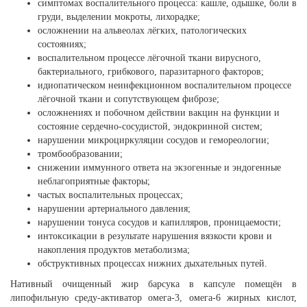
симптомах воспалительного процесса: кашле, одышке, боли в
груди, выделении мокроты, лихорадке;
осложнении на альвеолах лёгких, патологических
состояниях;
воспалительном процессе лёгочной ткани вирусного,
бактериального, грибкового, паразитарного факторов;
идиопатическом неинфекционном воспалительном процессе
лёгочной ткани и сопутствующем фиброзе;
осложнениях и побочном действии вакцин на функции и
состояние сердечно-сосудистой, эндокринной систем;
нарушении микроциркуляции сосудов и гемореологии;
тромбообразовании;
снижении иммунного ответа на экзогенные и эндогенные
неблагоприятные факторы;
частых воспалительных процессах;
нарушении артериального давления;
нарушении тонуса сосудов и капилляров, проницаемости;
интоксикации в результате нарушения вязкости крови и
накопления продуктов метаболизма;
обструктивных процессах нижних дыхательных путей.
Нативный очищенный жир барсука в капсуле помещён в
липофильную среду-активатор омега-3, омега-6 жирных кислот,