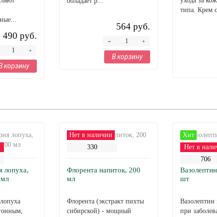
вляют
ухода за ко
обладает р...
типа. Крем о
ые...
564 руб.
490 руб.
-
+
+
В корзину
В корзину
Нет в наличии
Хит
и
330
Нет в нали
706
я лопуха,
Флорента напиток, 200
Вазолептин
 мл
мл
шт
 лопуха
Флорента (экстракт пихты
Вазолептин 
гонным,
сибирской) - мощный
при заболев