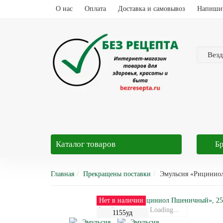
О нас
Оплата
Доставка и самовывоз
Напиши
Везд
Каталог
товаров
Б
Главная
Прекращены поставки
Эмульсия «Рицинио
Нет в наличии
Loading...
Loading...
1155уд