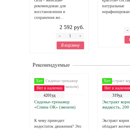
сила - Женская»
красоты» соста
рекомендован для
натуральные
восстановления и
нерафинированн
сохранения же...
2 592 руб.
-
-
+
В корзину
Рекомендуемые
Хит
Хит
Нет в наличии
Нет в наличи
4201уд
319уд
Сиденье-тренажер
Экстракт корн
«Спина ОК» (эконом)
жидкость, 200
К чему приводит
Экстракт корня
недостаток движения? Это
обладает желче