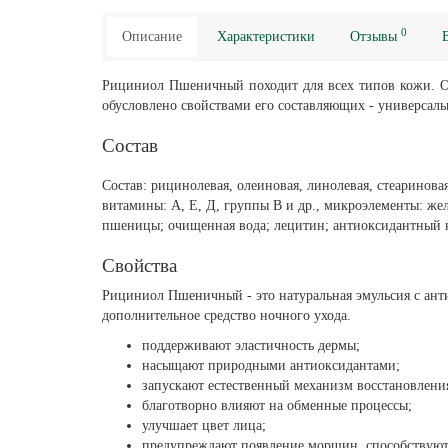
0
Описание
Характеристики
Отзывы
Рициниол Пшеничный походит для всех типов кожи. 
обусловлено свойствами его составляющих - универсал
Состав
Состав: рицинолевая, олеиновая, линолевая, стеаринов
витамины: А, Е, Д, группы В и др., микроэлементы: же
пшеницы; очищенная вода; лецитин; антиоксидантный 
Свойства
Рициниол Пшеничный - это натуральная эмульсия с анти
дополнительное средство ночного ухода.
поддерживают эластичность дермы;
насыщают природными антиоксидантами;
запускают естественный механизм восстановлени
благотворно влияют на обменные процессы;
улучшает цвет лица;
предупреждают появление морщин, способствуют