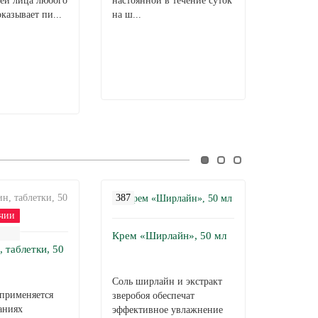
жей лица любого
настоянной в течение суток
является
казывает пи...
на ш...
антивозр
компонен
387
2052
чии
Крем «Ширлайн», 50 мл
, таблетки, 50
Пробиог
таблетки
Соль ширлайн и экстракт
применяется
Пробигу
зверобоя обеспечат
аниях
предназн
эффективное увлажнение