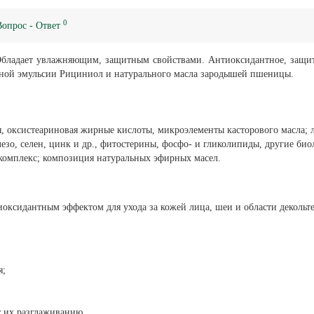
0
Вопрос - Ответ
Обладает увлажняющим, защитным свойствами. Антиоксидантное, защи
ьной эмульсии Рициниол и натурального масла зародышей пшеницы.
ая, оксистеариновая жирные кислоты, микроэлементы касторового масла;
лезо, селен, цинк и др., фитостерины, фосфо- и гликолипиды, другие би
комплекс; композиция натуральных эфирных масел.
оксидантным эффектом для ухода за кожей лица, шеи и области декольте
я;
 их разглаживанию.