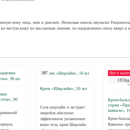
нную кожу лица, шеи и декольте. Несколько капель эмульсии Рициниола
и на чистую кожу по массажным линиям, по направлению снизу вверх и к
387
Нет в нали
1353уд
Крем «Ширлайн», 50 мл
овья
соты», 90
Крем-бальз
серии «Пре
Соль ширлайн и экстракт
кавказа», 1
ированной
зверобоя обеспечат
Крем-бальза
эффективное увлажнение
ормула
Кавказа» пр
кожи тела, крем Ширлайн