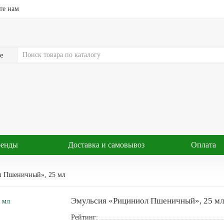
те нам
е
ренды
Доставка и самовывоз
Оплата
л Пшеничный», 25 мл
Эмульсия «Рициниол Пшеничный», 25 мл
Рейтинг: