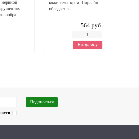
й нервной
заживлен
кожи тела, крем Ширлайн
нарушениях
ожогов, 
обладает р...
ровообра...
после тра
564 руб.
-
+
В корзину
Подписаться
ности