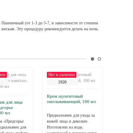
 Пшеничный (от 1-3 до 5-7, в зависимости от степени
 вискам. Эту процедуру рекомендуется делать на ночь.
чии
Нет в наличии
908
1920
Крем шунгитовый
омолаживающий, 100 мл
ам для лица
Крем-ма
дгорье
ботанич
00 мл
активато
Предназначен для ухода за
м «Предгорье
кожей лица и декольте.
Крем-мас
едназначен для
Изготовлен на воде,
комплекс