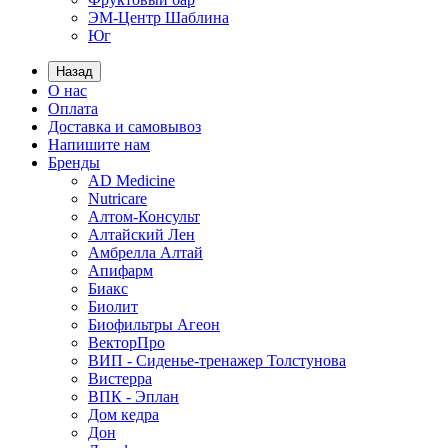
ЭМ-Центр Шаблина
Юг
Назад
О нас
Оплата
Доставка и самовывоз
Напишите нам
Бренды
AD Medicine
Nutricare
Алтом-Консульт
Алтайский Лен
Амбрелла Алтай
Апифарм
Биакс
Биолит
Биофильтры Агеон
ВекторПро
ВИП - Сиденье-тренажер Толстунова
Вистерра
ВПК - Эплан
Дом кедра
Дон