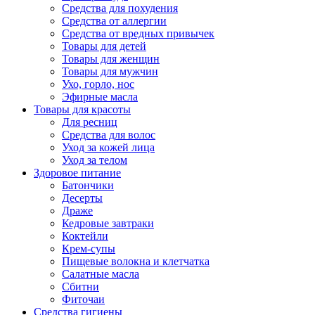
Средства для похудения
Средства от аллергии
Средства от вредных привычек
Товары для детей
Товары для женщин
Товары для мужчин
Ухо, горло, нос
Эфирные масла
Товары для красоты
Для ресниц
Средства для волос
Уход за кожей лица
Уход за телом
Здоровое питание
Батончики
Десерты
Драже
Кедровые завтраки
Коктейли
Крем-супы
Пищевые волокна и клетчатка
Салатные масла
Сбитни
Фиточаи
Средства гигиены