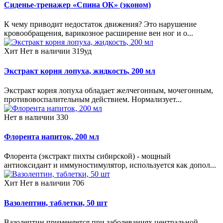
Сиденье-тренажер «Спина ОК» (эконом)
К чему приводит недостаток движения? Это нарушение
кровообращения, варикозное расширение вен ног и о...
Хит
Нет в наличии
319уд
Экстракт корня лопуха, жидкость, 200 мл
Экстракт корня лопуха обладает желчегонным, мочегонным,
противовоспалительным действием. Нормализует...
Нет в наличии
330
Флорента напиток, 200 мл
Флорента (экстракт пихты сибирской) - мощный
антиоксидант и иммуностимулятор, используется как допол...
Хит
Нет в наличии
706
Вазолептин, таблетки, 50 шт
Вазолептин применяется при заболеваниях центральной