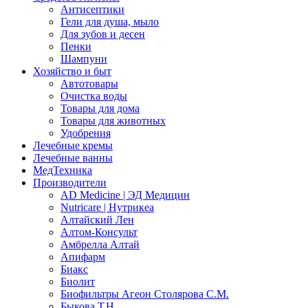
Антисептики
Гели для душа, мыло
Для зубов и десен
Пенки
Шампуни
Хозяйство и быт
Автотовары
Очистка воды
Товары для дома
Товары для животных
Удобрения
Лечебные кремы
Лечебные ванны
МедТехника
Производители
AD Medicine | ЭД Медицин
Nutricare | Нутрикеа
Алтайский Лен
Алтом-Консульт
Амбрелла Алтай
Апифарм
Биакс
Биолит
Биофильтры Агеон Столярова С.М.
Быкова Т.Н.