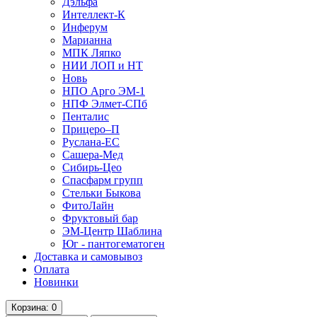
Дэльфа
Интеллект-К
Инферум
Марианна
МПК Ляпко
НИИ ЛОП и НТ
Новь
НПО Арго ЭМ-1
НПФ Элмет-СПб
Пенталис
Прицеро–П
Руслана-ЕС
Сашера-Мед
Сибирь-Цео
Спасфарм групп
Стельки Быкова
ФитоЛайн
Фруктовый бар
ЭМ-Центр Шаблина
Юг - пантогематоген
Доставка и самовывоз
Оплата
Новинки
Корзина
: 0