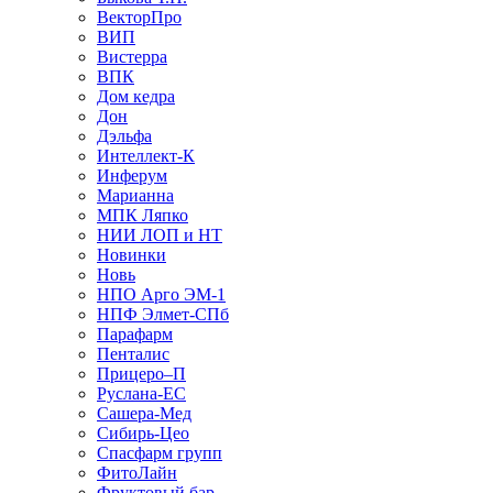
ВекторПро
ВИП
Вистерра
ВПК
Дом кедра
Дон
Дэльфа
Интеллект-К
Инферум
Марианна
МПК Ляпко
НИИ ЛОП и НТ
Новинки
Новь
НПО Арго ЭМ-1
НПФ Элмет-СПб
Парафарм
Пенталис
Прицеро–П
Руслана-ЕС
Сашера-Мед
Сибирь-Цео
Спасфарм групп
ФитоЛайн
Фруктовый бар