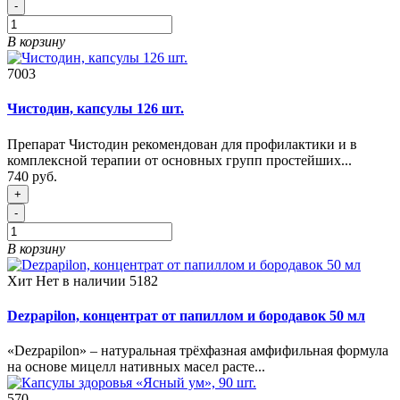
-
В корзину
7003
Чистодин, капсулы 126 шт.
Препарат Чистодин рекомендован для профилактики и в
комплексной терапии от основных групп простейших...
740 руб.
+
-
В корзину
Хит
Нет в наличии
5182
Dezpapilon, концентрат от папиллом и бородавок 50 мл
«Dezpapilon» – натуральная трёхфазная амфифильная формула
на основе мицелл нативных масел расте...
570