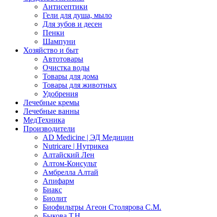
Антисептики
Гели для душа, мыло
Для зубов и десен
Пенки
Шампуни
Хозяйство и быт
Автотовары
Очистка воды
Товары для дома
Товары для животных
Удобрения
Лечебные кремы
Лечебные ванны
МедТехника
Производители
AD Medicine | ЭД Медицин
Nutricare | Нутрикеа
Алтайский Лен
Алтом-Консульт
Амбрелла Алтай
Апифарм
Биакс
Биолит
Биофильтры Агеон Столярова С.М.
Быкова Т.Н.