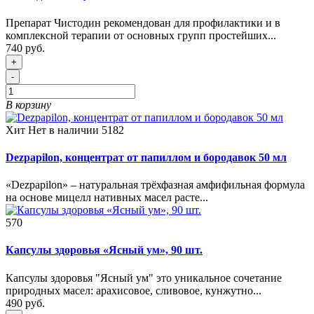
Препарат Чистодин рекомендован для профилактики и в
комплексной терапии от основных групп простейших...
740 руб.
+
-
В корзину
Хит
Нет в наличии
5182
Dezpapilon, концентрат от папиллом и бородавок 50 мл
«Dezpapilon» – натуральная трёхфазная амфифильная формула
на основе мицелл нативных масел расте...
570
Капсулы здоровья «Ясный ум», 90 шт.
Капсулы здоровья "Ясный ум" это уникальное сочетание
природных масел: арахисовое, сливовое, кунжутно...
490 руб.