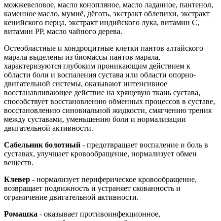
можжевеловое, масло конопляное, масло ладанное, пантенол,
каменное масло, мумиё, дёготь, экстракт облепихи, экстракт
кенийского перца, экстракт индийского лука, витамин С,
витамин РР, масло чайного дерева.
Остеобластные и хондроцитные клетки пантов алтайского
марала выделены из биомассы пантов марала,
характеризуются глубоким проникающим действием к
области боли и воспаления сустава или области опорно-
двигательной системы, оказывают интенсивное
восстанавливающее действие на хрящевую ткань сустава,
способствует восстановлению обменных процессов в суставе,
восстановлению синовиальной жидкости, смягчению трения
между суставами, уменьшению боли и нормализации
двигательной активности.
Сабельник болотный
- предотвращает воспаление и боль в
суставах, улучшает кровообращение, нормализует обмен
веществ.
Клевер
- нормализует периферическое кровообращение,
возвращает подвижность и устраняет скованность и
ограничение двигательной активности.
Ромашка
- оказывает противоинфекционное,