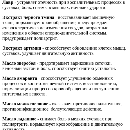
Лавр
- устраняет отечность при воспалительных процессах в
суставах, боль, спазмы в мышцах, ночные судороги.
Экстракт чёрного тмина
- восстанавливает мышечную
ткань, нормализует кровообращение, предупреждает
атеросклеротические изменения сосудов, возрастные
изменения в области опорно-двигательной системы,
предупреждает полиартрит.
Экстракт артемии
- способствует обновлению клеток мышц,
суставов, улучшает двигательную активность.
Масло зверобоя
- предотвращает варикозные сеточки,
венозный застой и боль, способствует снятию усталости.
Масло амаранта
- способствует улучшению обменных
процессов в костно-мышечной системе, восстановлению,
нормализации процессов кровообращения и поступлению
питательных веществ.
Масло можжевеловое
- оказывает противовоспалительное,
противоинфекционное, болеутоляющее действие.
Масло ладанное
- снимает боль в мелких суставах при
полиартрите, нормализует кровообращение и двигательную
активность.