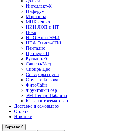
Дэльфа
Интеллект-К
Инферум
Марианна
МПК Ляпко
НИИ ЛОП и НТ
Новь
НПО Арго ЭМ-1
НПФ Элмет-СПб
Пенталис
Прицеро–П
Руслана-ЕС
Сашера-Мед
Сибирь-Цео
Спасфарм групп
Стельки Быкова
ФитоЛайн
Фруктовый бар
ЭМ-Центр Шаблина
Юг - пантогематоген
Доставка и самовывоз
Оплата
Новинки
Корзина
: 0