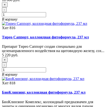
+
-
В корзину
Хит
816
Тирео Саппорт, коллоидная фитоформула, 237 мл
Препарат Тирео Саппорт создан специально для
целенаправленного воздействия на щитовидную железу, сох...
5 220 руб.
+
-
В корзину
Хит
818
БиоКлинзинг, коллоидная фитоформула, 237 мл
БиоКлинзинг Комплекс, коллоидный предназначен для
защиты и очищения организма от многих видов парази...