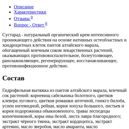
Описание
Характеристики
0
Отзывы
0
Вопрос - Ответ
Сустарад - натуральный органический крем интенсивного
проникающего действия на основе нативных остеобластных и
хондроцитных клеток пантов алтайского марала,
обогащенный млечным соком лекарственных растений,
оказывающих противовоспалительное, болеутоляющее,
ранозаживляющее, регенерирующее, восстанавливающее,
противоинфекционное действие.
Состав
Гидрофильная вытяжка из пантов алтайского марала, млечный
сок растений: корневищ сабельника болотного, цветков
клевера лугового, цветков ромашки аптечной, гинкго билоба,
уснеи нитевидной, рейши, корня лопуха большого, листьев и
корня подорожника обыкновенного, травы леспедецы
копеечниковой, коры ивы белой, листа лавра благородного;
экстракт чёрного тмина, экстракт кордицепса, экстракт
артемии, масло зверобоя, масло амаранта, масло