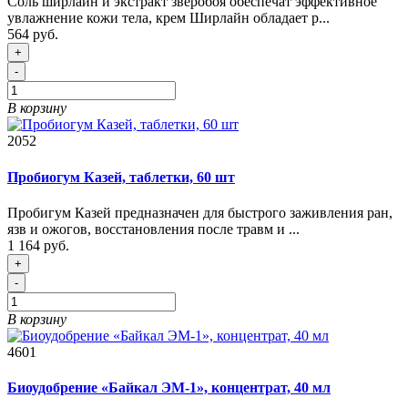
Соль ширлайн и экстракт зверобоя обеспечат эффективное
увлажнение кожи тела, крем Ширлайн обладает р...
564 руб.
+
-
В корзину
2052
Пробиогум Казей, таблетки, 60 шт
Пробигум Казей предназначен для быстрого заживления ран,
язв и ожогов, восстановления после травм и ...
1 164 руб.
+
-
В корзину
4601
Биоудобрение «Байкал ЭМ-1», концентрат, 40 мл