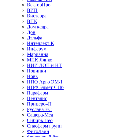
ВекторПро
ВИП
Вистерра
ВПК
Дом кедра
Дон
Дэльфа
Интеллект-К
Инферум
Марианна
МПК Ляпко
НИИ ЛОП и НТ
Новинки
Новь
НПО Арго ЭМ-1
НПФ Элмет-СПб
Парафарм
Пенталис
Прицеро–П
Руслана-ЕС
Сашера-Мед
Сибирь-Цео
Спасфарм групп
ФитоЛайн
Фруктовый бар