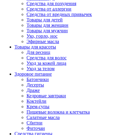
Средства для похудения
Средства от аллергии
Средства от вредных привычек
Товары для детей
Товары для женщин
Товары для мужчин
Ухо, горло, нос
Эфирные масла
Товары для красоты
Для ресниц
Средства для волос
Уход за кожей лица
Уход за телом
Здоровое питание
Батончики
Десерты
Драже
Кедровые завтраки
Коктейли
Крем-супы
Пищевые волокна и клетчатка
Салатные масла
Сбитни
Фиточаи
Средства гигиены