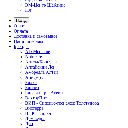
ЭМ-Центр Шаблина
Юг
Назад
О нас
Оплата
Доставка и самовывоз
Напишите нам
Бренды
AD Medicine
Nutricare
Алтом-Консульт
Алтайский Лен
Амбрелла Алтай
Апифарм
Биакс
Биолит
Биофильтры Агеон
ВекторПро
ВИП - Сиденье-тренажер Толстунова
Вистерра
ВПК - Эплан
Дом кедра
Дон