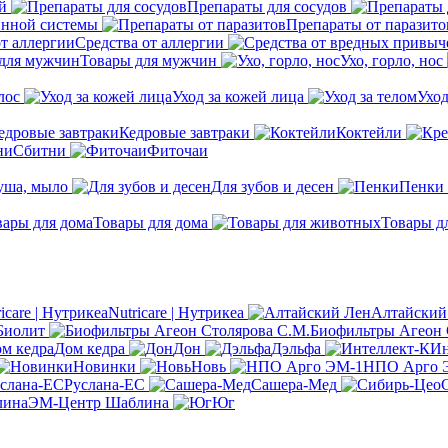
й
Препараты для сосудов
инной системы
Препараты от паразито
Средства от аллергии
Товары для мужчин
Ухо, горло, нос
лос
Уход за кожей лица
Уход
Кедровые завтраки
Коктейли
Сбитни
Фиточаи
душа, мыло
Для зубов и десен
Пенки
Товары для дома
Товары д
Nutricare | Нутрикеа
Алтайский
Биолит
Биофильтры Агеон 
Дом кедра
Дон
Дэльфа
Ин
Новинки
Новь
НПО Арго 
Руслана-ЕС
Сашера-Мед
ЭМ-Центр Шаблина
Юг