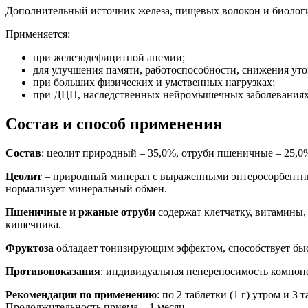
Дополнительный источник железа, пищевых волокон и биолог
Применяется:
при железодефицитной анемии;
для улучшения памяти, работоспособности, снижения уто
при больших физических и умственных нагрузках;
при ДЦП, наследственных нейромышечных заболеваниях
Состав и способ применения
Состав
: цеолит природный – 35,0%, отруби пшеничные – 25,0
Цеолит
– природный минерал с выраженными энтеросорбентным
нормализует минеральный обмен.
Пшеничные и ржаные отруби
содержат клетчатку, витамины,
кишечника.
Фруктоза
обладает тонизирующим эффектом, способствует быс
Противопоказания
: индивидуальная непереносимость компон
Рекомендации по применению
: по 2 таблетки (1 г) утром и 3
Продолжительность приема – 1 месяц.