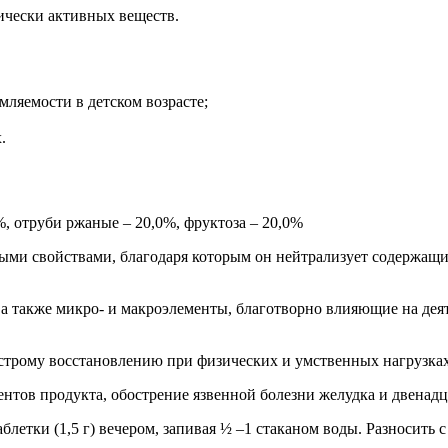
ически активных веществ.
мляемости в детском возрасте;
.
%, отруби ржаные – 20,0%, фруктоза – 20,0%
и свойствами, благодаря которым он нейтрализует содержащие
 а также микро- и макроэлементы, благотворно влияющие на деят
трому восстановлению при физических и умственных нагрузках,
ентов продукта, обострение язвенной болезни желудка и двенад
 таблетки (1,5 г) вечером, запивая ½ –1 стаканом воды. Разносить