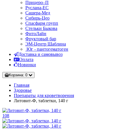
Прицеро–П
Руслана-ЕС
Сашера-Мед
Сибирь-Цео
Спасфарм групп
Стельки Быкова
ФитоЛайн
Фруктовый бар
ЭМ-Центр Шаблина
Юг - пантогематоген
Доставка и самовывоз
Оплата
Новинки
Корзина
: 0
Главная
Здоровье
Препараты для кроветворения
Литовит-Ф, таблетки, 140 г
108