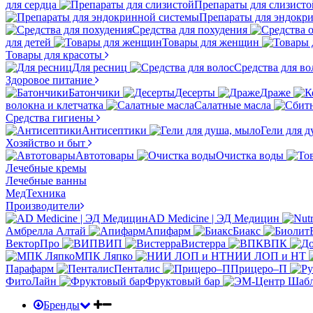
для сердца
Препараты для слизисто
Препараты для эндокр
Средства для похудения
для детей
Товары для женщин
Товары для красоты
Для ресниц
Средства для во
Здоровое питание
Батончики
Десерты
Драже
волокна и клетчатка
Салатные масла
Средства гигиены
Антисептики
Гели для 
Хозяйство и быт
Автотовары
Очистка воды
Лечебные кремы
Лечебные ванны
МедТехника
Производители
AD Medicine | ЭД Медицин
Амбрелла Алтай
Апифарм
Биакс
ВекторПро
ВИП
Вистерра
ВПК
МПК Ляпко
НИИ ЛОП и НТ
Парафарм
Пенталис
Прицеро–П
ФитоЛайн
Фруктовый бар
Бренды