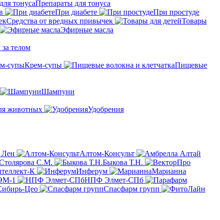
Препараты для тонуса
в
При диабете
При простуде
Средства от вредных привычек
Товары
Эфирные масла
 за телом
Крем-супы
Пищевые
Шампуни
ля животных
Удобрения
 Лен
Алтом-Консульт
Столярова С.М.
Быкова Т.Н.
теллект-К
Инферум
Марианна
ЭМ-1
НПФ Элмет-СПб
Сибирь-Цео
Спасфарм групп