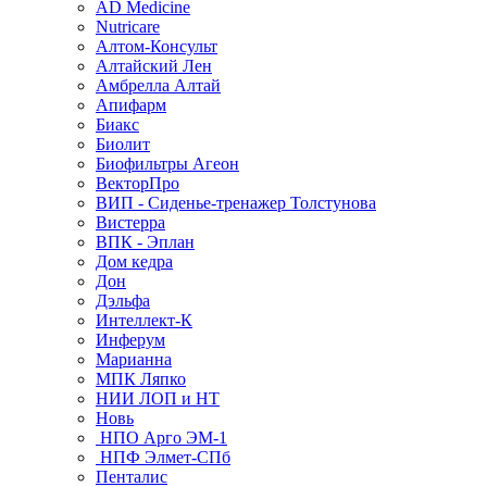
AD Medicine
Nutricare
Алтом-Консульт
Алтайский Лен
Амбрелла Алтай
Апифарм
Биакс
Биолит
Биофильтры Агеон
ВекторПро
ВИП - Сиденье-тренажер Толстунова
Вистерра
ВПК - Эплан
Дом кедра
Дон
Дэльфа
Интеллект-К
Инферум
Марианна
МПК Ляпко
НИИ ЛОП и НТ
Новь
НПО Арго ЭМ-1
НПФ Элмет-СПб
Пенталис