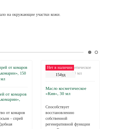
опало на окружающие участки кожи.
Нет в наличии
Нет в н
154уд
331
Флорент
Масло косметическое
«Кия», 30 мл
ей от комаров
Акомарин»,
Флорента
Способствует
сибирско
тво от комаров
восстановлению
антиокси
осьон - спрей
собственной
иммунос
Удобная
регенеративной функции
используе