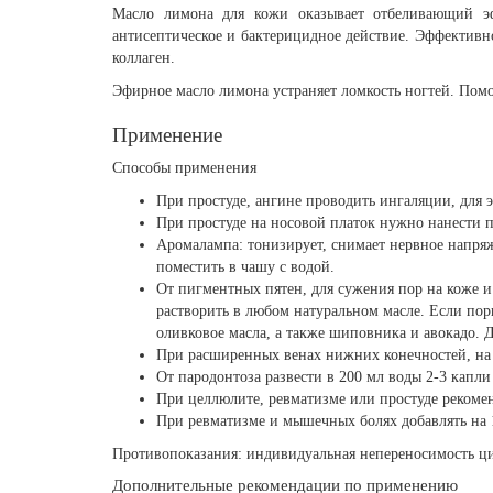
Масло лимона для кожи оказывает отбеливающий эф
антисептическое и бактерицидное действие. Эффективно
коллаген.
Эфирное масло лимона устраняет ломкость ногтей. Помог
Применение
Способы применения
При простуде, ангине проводить ингаляции, для э
При простуде на носовой платок нужно нанести п
Аромалампа: тонизирует, снимает нервное напряж
поместить в чашу с водой.
От пигментных пятен, для сужения пор на коже и 
растворить в любом натуральном масле. Если по
оливковое масла, а также шиповника и авокадо. 
При расширенных венах нижних конечностей, на л
От пародонтоза развести в 200 мл воды 2-3 капли
При целлюлите, ревматизме или простуде рекомен
При ревматизме и мышечных болях добавлять на 
Противопоказания: индивидуальная непереносимость ц
Дополнительные рекомендации по применению