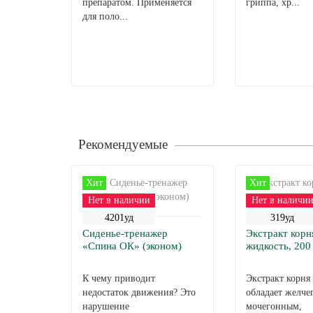
препаратом. Применяется
гриппа, хр...
для поло...
Рекомендуемые
Хит
Хит
Нет в наличии
Нет в наличи
4201уд
319уд
Сиденье-тренажер
Экстракт корн
«Спина ОК» (эконом)
жидкость, 200
К чему приводит
Экстракт корня
недостаток движения? Это
обладает желче
нарушение
мочегонным,