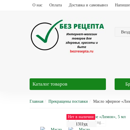
О нас
Оплата
Доставка и самовывоз
Напиши
Везд
Каталог
товаров
Б
Главная
Прекращены поставки
Масло эфирное «Лим
Нет в наличии
Loading...
Loading...
1311уд