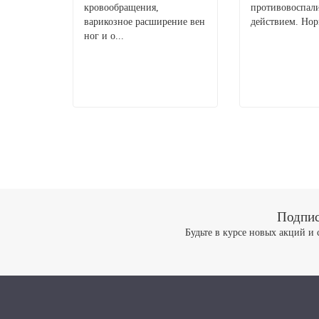
кровообращения,
противовоспал
варикозное расширение вен
действием. Нор
ног и о...
Подпис
Будьте в курсе новых акций и