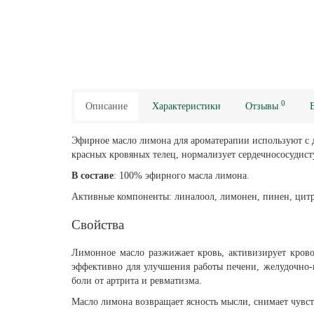
0
Описание
Характеристики
Отзывы
Эфирное масло лимона для ароматерапии используют с д
красных кровяных телец, нормализует сердечнососудис
В составе
: 100% эфирного масла лимона.
Активные компоненты: линалоол, лимонен, пинен, цитра
Свойства
Лимонное масло разжижает кровь, активизирует крово
эффективно для улучшения работы печени, желудочно-к
боли от артрита и ревматизма.
Масло лимона возвращает ясность мысли, снимает чувст