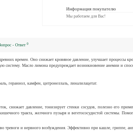
Информация покупателю
Мы работаем для Вас!
0
Вопрос - Ответ
ревних времен. Оно снижает кровяное давление, улучшает процессы кро
тую систему. Масло лимона предупреждает возникновение анемии и спос
ль, гераниол, камфен, цитронеллаль, линалилацетат.
ток, снижает давление, тонизирует стенки сосудов, полезно его при
ишечного тракта, желчного пузыря и вегетососудистой системы. Помог
во тревоги и нервного возбуждения. Эффективно при кашле, гриппе, анг