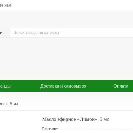
те нам
е
ренды
Доставка и самовывоз
Оплата
он», 5 мл
Масло эфирное «Лимон», 5 мл
Рейтинг: