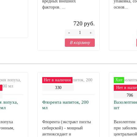
вредных внешних
упаковка, со
факторов. ...
основ...
720 руб.
-
+
В корзину
Нет в наличии
Хит
и
330
Нет в нали
706
я лопуха,
Флорента напиток, 200
Вазолептин
 мл
мл
шт
 лопуха
Флорента (экстракт пихты
Вазолептин 
гонным,
сибирской) - мощный
при заболев
антиоксидант и
центрально