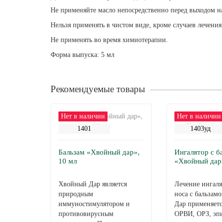
Не применяйте масло непосредственно перед выходом н
Нельзя применять в чистом виде, кроме случаев лечения
Не применять во время химиотерапии.
Форма выпуска: 5 мл
Рекомендуемые товары
Нет в наличии
Нет в наличии
1401
1403уд
Бальзам «Хвойный дар»,
Ингалятор с б
10 мл
«Хвойный дар
Хвойный Дар является
Лечение ингаля
природным
носа с бальза
иммуностимулятором и
Дар применяетс
противовирусным
ОРВИ, ОРЗ, эп