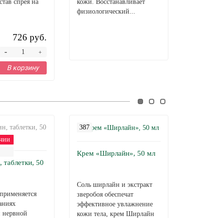
став спрея на
кожи. Восстанавливает
физиологический...
726 руб.
-
+
В корзину
387
2052
чии
Крем «Ширлайн», 50 мл
, таблетки, 50
Пробиог
таблетки
Соль ширлайн и экстракт
применяется
Пробигу
зверобоя обеспечат
аниях
предназн
эффективное увлажнение
й нервной
заживлен
кожи тела, крем Ширлайн