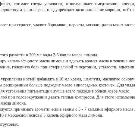
фект, снимает следы усталости, отшелушивает омертвевшие клетки
 для тонуса капилляров, предупреждает возникновение морщин, нейтрал
ает при герпесе, удаляет бородавки, наросты, мозоли, рассасывает заст
того развести в 200 мл воды 2-3 капли масла лимона.
ару капель эфирного масла лимона и вдыхать аромат масла в течение не
ение, головную боль при артериальной гипертонии, усталости, вдыхании
укрепления ногтей добавлять в 10 мл крема, шампуня, масляную основу -
ры расширенные больше подходит масло виноградных косточек. Для увяда
Для устранения пигментации лучше всего подходит облепиховое масло.
об при головокружении делать теплые компрессы. Для этого использоват
 масла лимона.
дуется принимать ароматические ванны с 5 - 7 каплями эфирного масла 
10 г массажной основы 5 капель эфирного мала лимона.
итрусовых.