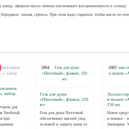
а улицу, эфирное масло лимона увеличивает восприимчивость к солнцу.
 бородавок, лишая, герпеса. При этом надо стараться, чтобы масло не п
1064
1065
альзамом
», набор
Гель для душа
Лосьон-спр
«Пихтовый», флакон, 250
и мошек «
мл
150 мл
тором для
мом Хвойный
Гель для душа Пихтовый
Новое средс
я при
обеспечивает мягкий уход
и мошки - л
идемиях
за кожей и защиту кожи от
Акомарин. 