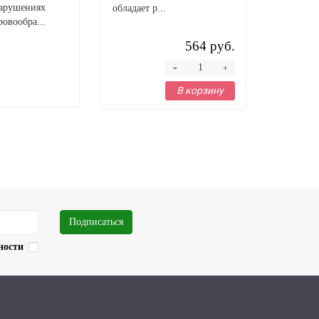
нарушениях
ожогов, 
обладает р...
ровообра...
после тра
564 руб.
-
+
В корзину
Подписаться
ности