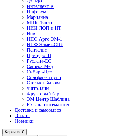
Дэльфа
Интеллект-К
Инферум
Марианна
МПК Ляпко
НИИ ЛОП и НТ
Новь
НПО Арго ЭМ-1
НПФ Элмет-СПб
Пенталис
Прицеро–П
Руслана-ЕС
Сашера-Мед
Сибирь-Цео
Спасфарм групп
Стельки Быкова
ФитоЛайн
Фруктовый бар
ЭМ-Центр Шаблина
Юг - пантогематоген
Доставка и самовывоз
Оплата
Новинки
Корзина
: 0