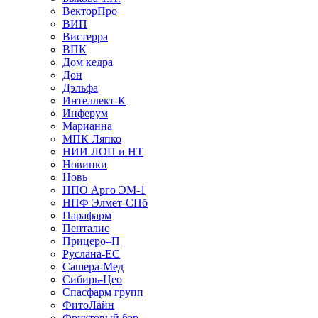
ВекторПро
ВИП
Вистерра
ВПК
Дом кедра
Дон
Дэльфа
Интеллект-К
Инферум
Марианна
МПК Ляпко
НИИ ЛОП и НТ
Новинки
Новь
НПО Арго ЭМ-1
НПФ Элмет-СПб
Парафарм
Пенталис
Прицеро–П
Руслана-ЕС
Сашера-Мед
Сибирь-Цео
Спасфарм групп
ФитоЛайн
Фруктовый бар