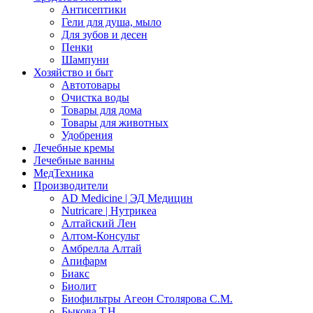
Антисептики
Гели для душа, мыло
Для зубов и десен
Пенки
Шампуни
Хозяйство и быт
Автотовары
Очистка воды
Товары для дома
Товары для животных
Удобрения
Лечебные кремы
Лечебные ванны
МедТехника
Производители
AD Medicine | ЭД Медицин
Nutricare | Нутрикеа
Алтайский Лен
Алтом-Консульт
Амбрелла Алтай
Апифарм
Биакс
Биолит
Биофильтры Агеон Столярова С.М.
Быкова Т.Н.