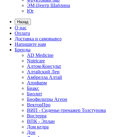
ЭМ-Центр Шаблина
Юг
Назад
О нас
Оплата
Доставка и самовывоз
Напишите нам
Бренды
AD Medicine
Nutricare
Алтом-Консульт
Алтайский Лен
Амбрелла Алтай
Апифарм
Биакс
Биолит
Биофильтры Агеон
ВекторПро
ВИП - Сиденье-тренажер Толстунова
Вистерра
ВПК - Эплан
Дом кедра
Дон