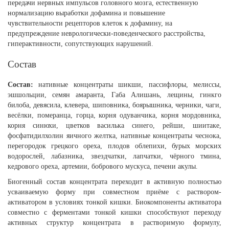
передачи нервных импульсов головного мозга, естественную
нормализацию выработки дофамина и повышение
чувствительности рецепторов клеток к дофамину, на
предупреждение неврологически-поведенческого расстройства,
гиперактивности, сопутствующих нарушений.
Состав
Состав:
нативные концентраты шикши, пассифлоры, мелиссы,
эшшольции, семян амаранта, Габа Алишань, лещины, гинкго
билоба, девясила, клевера, шиповника, боярышника, черники, чаги,
весёлки, померанца, горца, корня одуванчика, корня мордовника,
корня синюхи, цветков василька синего, рейши, шиитаке,
фосфатидилхолин яичного желтка, нативные концентраты чеснока,
перегородок грецкого ореха, плодов облепихи, бурых морских
водорослей, лабазника, звездчатки, лапчатки, чёрного тмина,
кедрового ореха, артемии, бобрового мускуса, печени акулы.
Биогенный состав концентрата переходит в активную полностью
усваиваемую форму при совместном приёме с раствором-
активатором в условиях тонкой кишки. Биокомпоненты активатора
совместно с ферментами тонкой кишки способствуют переходу
активных структур концентрата в растворимую формулу,