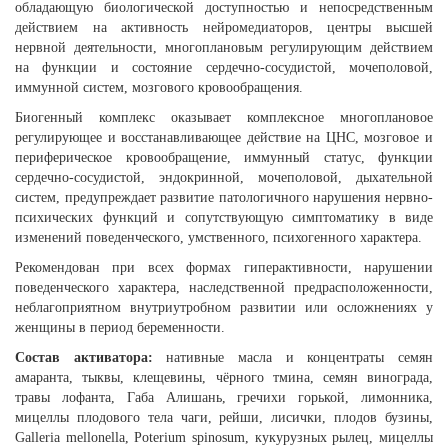
обладающую биологической доступностью и непосредственным
действием на активность нейромедиаторов, центры высшей
нервной деятельности, многоплановым регулирующим действием
на функции и состояние сердечно-сосудистой, мочеполовой,
иммунной систем, мозгового кровообращения.
Биогенный комплекс оказывает комплексное многоплановое
регулирующее и восстанавливающее действие на ЦНС, мозговое и
периферическое кровообращение, иммунный статус, функции
сердечно-сосудистой, эндокринной, мочеполовой, дыхательной
систем, предупреждает развитие патологичного нарушения нервно-
психических функций и сопутствующую симптоматику в виде
изменений поведенческого, умственного, психогенного характера.
Рекомендован при всех формах гиперактивности, нарушении
поведенческого характера, наследственной предрасположенности,
неблагоприятном внутриутробном развитии или осложнениях у
женщины в период беременности.
Состав активатора:
нативные масла и концентраты семян
амаранта, тыквы, клещевины, чёрного тмина, семян винограда,
травы лофанта, Габа Алишань, гречихи горькой, лимонника,
мицеллы плодового тела чаги, рейши, лисички, плодов бузины,
Galleria mellonella, Poterium spinosum, кукурузных рылец, мицеллы