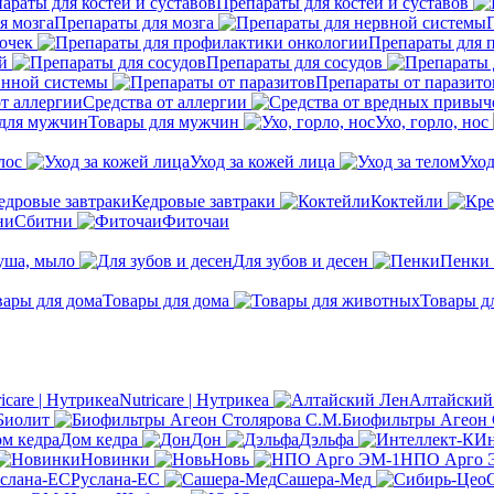
Препараты для костей и суставов
Препараты для мозга
очек
Препараты для 
й
Препараты для сосудов
инной системы
Препараты от паразито
Средства от аллергии
Товары для мужчин
Ухо, горло, нос
лос
Уход за кожей лица
Уход
Кедровые завтраки
Коктейли
Сбитни
Фиточаи
душа, мыло
Для зубов и десен
Пенки
Товары для дома
Товары д
Nutricare | Нутрикеа
Алтайский
Биолит
Биофильтры Агеон 
Дом кедра
Дон
Дэльфа
Ин
Новинки
Новь
НПО Арго 
Руслана-ЕС
Сашера-Мед