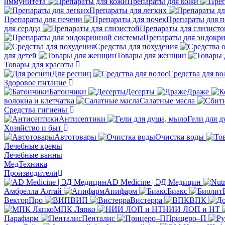
иммунитета
Препараты для кожи
Препараты для легких
Препараты для печени
Препараты для п
для сердца
Препараты для слизисто
Препараты для эндокр
Средства для похудения
для детей
Товары для женщин
Товары для красоты
Для ресниц
Средства для во
Здоровое питание
Батончики
Десерты
Драже
волокна и клетчатка
Салатные масла
Средства гигиены
Антисептики
Гели для 
Хозяйство и быт
Автотовары
Очистка воды
Лечебные кремы
Лечебные ванны
МедТехника
Производители
AD Medicine | ЭД Медицин
Амбрелла Алтай
Апифарм
Биакс
ВекторПро
ВИП
Вистерра
ВПК
МПК Ляпко
НИИ ЛОП и НТ
Парафарм
Пенталис
Прицеро–П