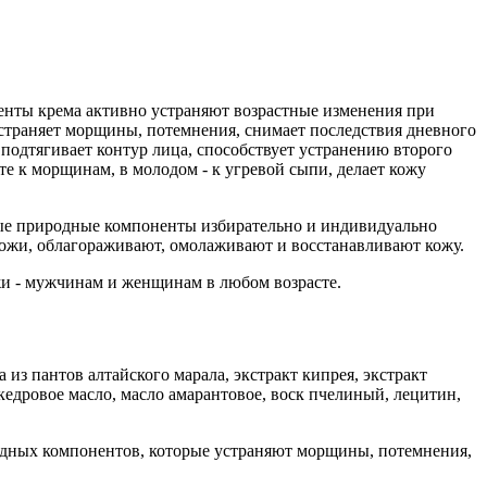
нты крема активно устраняют возрастные изменения при
страняет морщины, потемнения, снимает последствия дневного
 подтягивает контур лица, способствует устранению второго
е к морщинам, в молодом - к угревой сыпи, делает кожу
ные природные компоненты избирательно и индивидуально
кожи, облагораживают, омолаживают и восстанавливают кожу.
и - мужчинам и женщинам в любом возрасте.
из пантов алтайского марала, экстракт кипрея, экстракт
 кедровое масло, масло амарантовое, воск пчелиный, лецитин,
родных компонентов, которые устраняют морщины, потемнения,