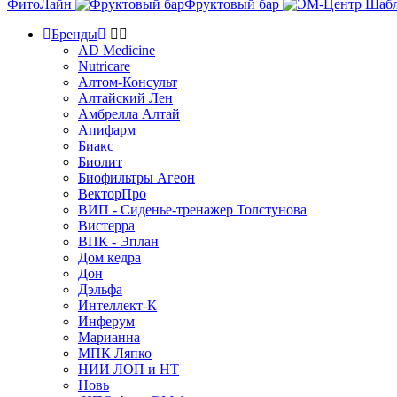
ФитоЛайн
Фруктовый бар
Бренды
AD Medicine
Nutricare
Алтом-Консульт
Алтайский Лен
Амбрелла Алтай
Апифарм
Биакс
Биолит
Биофильтры Агеон
ВекторПро
ВИП - Сиденье-тренажер Толстунова
Вистерра
ВПК - Эплан
Дом кедра
Дон
Дэльфа
Интеллект-К
Инферум
Марианна
МПК Ляпко
НИИ ЛОП и НТ
Новь