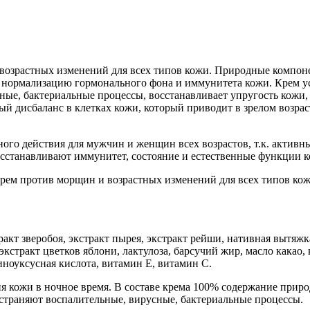
озрастных изменений для всех типов кожи. Природные компоне
а нормализацию гормонального фона и иммунитета кожи. Крем у
сные, бактериальные процессы, восстанавливает упругость кожи,
й дисбаланс в клетках кожи, который приводит в зрелом возраст
ного действия для мужчин и женщин всех возрастов, т.к. актив
осстанавливают иммунитет, состояние и естественные функции 
ем против морщин и возрастных изменений для всех типов кож
кт зверобоя, экстракт пырея, экстракт рейши, нативная вытяжка 
кстракт цветков яблони, лактулоза, барсучий жир, масло какао,
иноуксусная кислота, витамин Е, витамин С.
ия кожи в ночное время. В составе крема 100% содержание при
устраняют воспалительные, вирусные, бактериальные процессы.