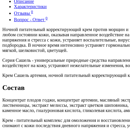
Описание
Характеристики
0
Отзывы
0
Вопрос - Ответ
Ночной питательный корректирующий крем против морщин и в
любом состоянии кожи, оказывая направленное воздействие н
напряжения и стресса с кожи, устраняет воспалительные, виру
подбородка. В ночное время интенсивно устраняет гормональны
мягкой, шелковистой, цветущей.
Серия Сашель - универсальные природные средства направлен
воздействуют на кожу, устраняют нежелательные изменения, в
Крем Сашель артемия, ночной питательный корректирующий кр
Состав
Концентрат плодов годжи, концентрат артемии, масляный экстра
лиственницы, экстракт мелиссы, экстракт цветков шиповника, э
каменное масло, гиалуроновая кислота, гликолевая кислота, ам
Крем - питательный комплекс для омоложения и восстановлен
снимают с кожи последствия дневного напряжения и стресса, 