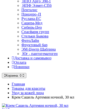
НПО Арго ЭМ-1
НПФ Элмет-СПб
Пенталис
Прицеро–П
Руслана-ЕС
Сашера-Мед
Сибирь-Цео
Спасфарм групп
Стельки Быкова
ФитоЛайн
Фруктовый бар
ЭМ-Центр Шаблина
Юг - пантогематоген
Доставка и самовывоз
Оплата
Новинки
Корзина
: 0
Главная
Товары для красоты
Уход за кожей лица
Крем Сашель Артемия ночной, 30 мл