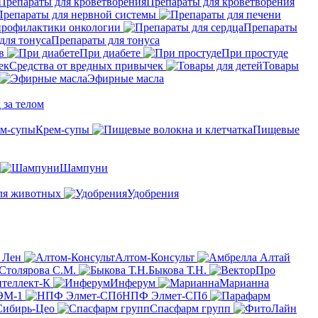
Препараты для кроветворения
Препараты для нервной системы
профилактики онкологии
Препараты
Препараты для тонуса
в
При диабете
При простуде
Средства от вредных привычек
Товары
Эфирные масла
 за телом
Крем-супы
Пищевые
Шампуни
ля животных
Удобрения
 Лен
Алтом-Консульт
Столярова С.М.
Быкова Т.Н.
теллект-К
Инферум
Марианна
ЭМ-1
НПФ Элмет-СПб
Сибирь-Цео
Спасфарм групп