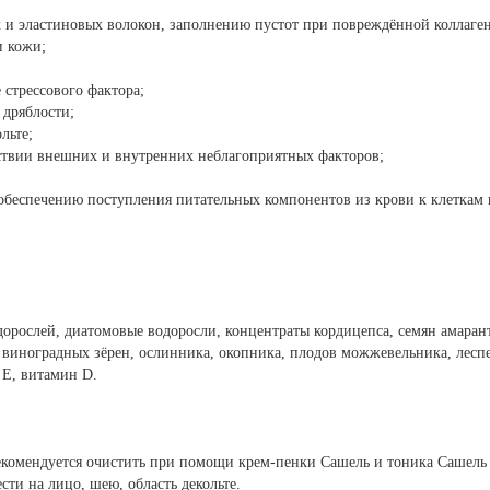
 и эластиновых волокон, заполнению пустот при повреждённой коллаген
и кожи;
стрессового фактора;
дряблости;
льте;
твии внешних и внутренних неблагоприятных факторов;
обеспечению поступления питательных компонентов из крови к клеткам 
дорослей, диатомовые водоросли, концентраты кордицепса, семян амарант
ян виноградных зёрен, ослинника, окопника, плодов можжевельника, лесп
 Е, витамин D.
екомендуется очистить при помощи крем-пенки Сашель и тоника Сашель Б
ти на лицо, шею, область декольте.