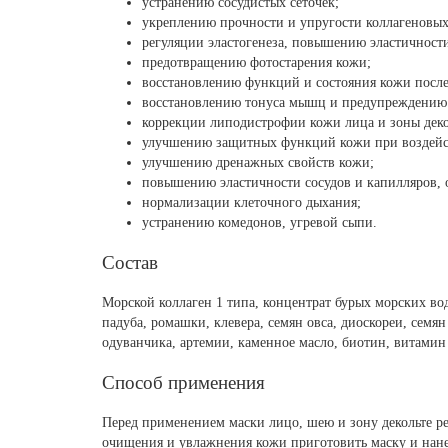
устранению сосудистых сеточек;
укреплению прочности и упругости коллагеновых
регуляции эластогенеза, повышению эластичност
предотвращению фотостарения кожи;
восстановлению функций и состояния кожи после 
восстановлению тонуса мышц и предупреждению 
коррекции липодистрофии кожи лица и зоны деко
улучшению защитных функций кожи при воздейс
улучшению дренажных свойств кожи;
повышению эластичности сосудов и капилляров, 
нормализации клеточного дыхания;
устранению комедонов, угревой сыпи.
Состав
Морской коллаген 1 типа, концентрат бурых морских во
падуба, ромашки, клевера, семян овса, диоскореи, сем
одуванчика, артемии, каменное масло, биотин, витамин
Способ применения
Перед применением маски лицо, шею и зону декольте р
очищения и увлажнения кожи приготовить маску и нанес