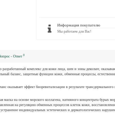
Информация покупателю
Мы работаем для Вас!
0
Вопрос - Ответ
о разработанный комплекс для кожи лица, шеи и зоны декольте, оказыв
льный баланс, защитные функции кожи, обменные процессы, естественн
анс оказывает эффект биоревитализации в результате трансдермальног
вая маска на основе морского коллагена, нативного концентрата бурых 
авленная на регуляцию обменных процессов клеток кожи, восстановлени
 устранение индивидуальных эстетических и дерматологических нарушен