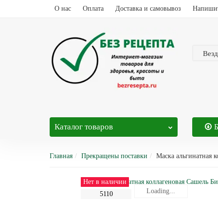
О нас
Оплата
Доставка и самовывоз
Напиши
Везд
Каталог
товаров
Главная
Прекращены поставки
Маска альгинатная к
Нет в наличии
Loading...
Loading...
5110