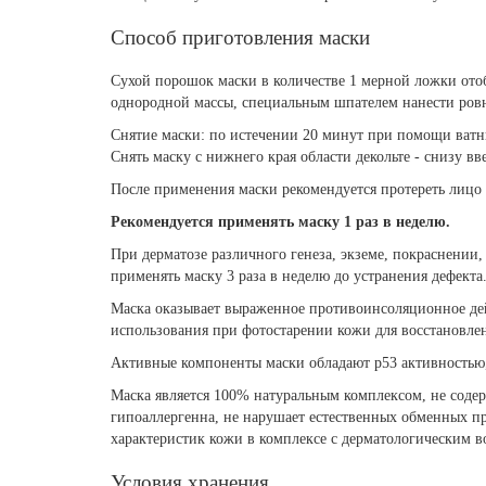
Способ приготовления маски
Сухой порошок маски в количестве 1 мерной ложки отоб
однородной массы, специальным шпателем нанести ровным
Снятие маски: по истечении 20 минут при помощи ватны
Снять маску с нижнего края области декольте - снизу вв
После применения маски рекомендуется протереть лицо 
Рекомендуется применять маску 1 раз в неделю.
При дерматозе различного генеза, экземе, покраснении
применять маску 3 раза в неделю до устранения дефекта
Маска оказывает выраженное противоинсоляционное дей
использования при фотостарении кожи для восстановле
Активные компоненты маски обладают р53 активностью,
Маска является 100% натуральным комплексом, не соде
гипоаллергенна, не нарушает естественных обменных пр
характеристик кожи в комплексе с дерматологическим
Условия хранения