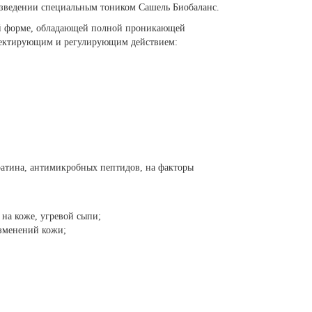
азведении специальным тоником Сашель Биобаланс.
ой форме, обладающей полной проникающей
рректирующим и регулирующим действием:
атина, антимикробных пептидов, на факторы
на коже, угревой сыпи;
изменений кожи;