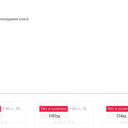
попадания влаги.
Нет в наличии
Нет в нали
1182уд
154уд