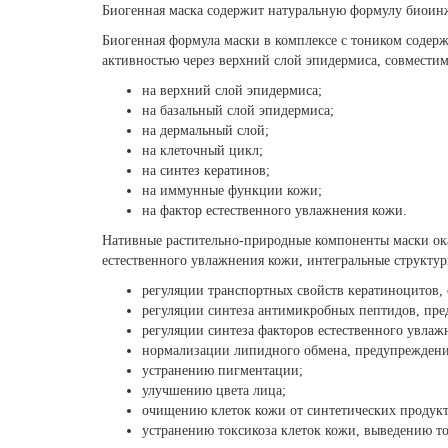
Биогенная маска содержит натуральную формулу биоинж
Биогенная формула маски в комплексе с тоником соде
активностью через верхний слой эпидермиса, совмест
на верхний слой эпидермиса;
на базальный слой эпидермиса;
на дермальный слой;
на клеточный цикл;
на синтез кератинов;
на иммунные функции кожи;
на фактор естественного увлажнения кожи.
Нативные растительно-природные компоненты маски ок
естественного увлажнения кожи, интегральные структур
регуляции транспортных свойств кератиноцитов
регуляции синтеза антимикробных пептидов, пре
регуляции синтеза факторов естественного увла
нормализации липидного обмена, предупреждени
устранению пигментации;
улучшению цвета лица;
очищению клеток кожи от синтетических продукт
устранению токсикоза клеток кожи, выведению т