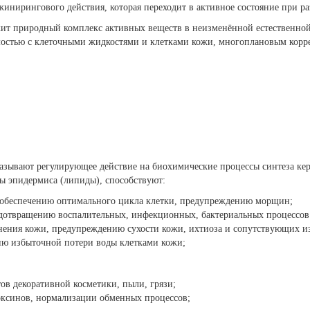
инирингового действия, которая переходит в активное состояние при р
ржит природный комплекс активных веществ в неизменённой естественн
имостью с клеточными жидкостями и клетками кожи, многоплановым ко
азывают регулирующее действие на биохимические процессы синтеза кер
ы эпидермиса (липиды), способствуют:
, обеспечению оптимального цикла клетки, предупреждению морщин;
дотвращению воспалительных, инфекционных, бактериальных процессов 
жнения кожи, предупреждению сухости кожи, ихтиоза и сопутствующих 
ю избыточной потери воды клетками кожи;
ов декоративной косметики, пыли, грязи;
оксинов, нормализации обменных процессов;