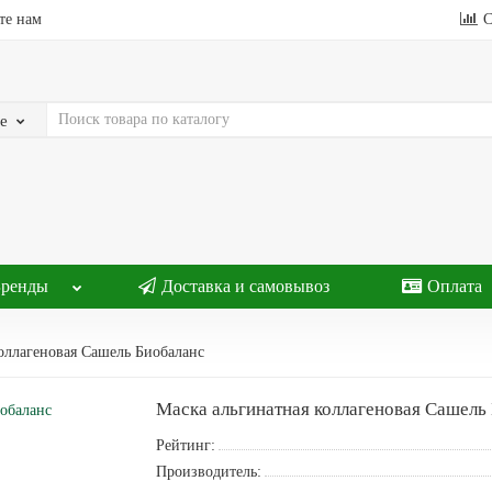
те нам
С
е
Бренды
Доставка и самовывоз
Оплата
оллагеновая Сашель Биобаланс
Маска альгинатная коллагеновая Сашель
Рейтинг:
Производитель: