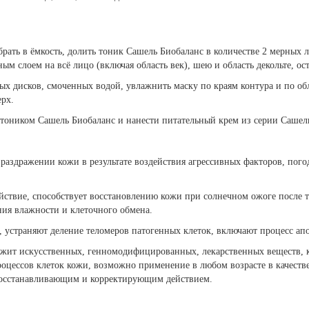
рать в ёмкость, долить тоник Сашель Биобаланс в количестве 2 мерных 
 слоем на всё лицо (включая область век), шею и область декольте, ост
х дисков, смоченных водой, увлажнить маску по краям контура и по обла
ерх.
тоником Сашель Биобаланс и нанести питательный крем из серии Сашель
, раздражении кожи в результате воздействия агрессивных факторов, пог
.
ствие, способствует восстановлению кожи при солнечном ожоге после т
ния влажности и клеточного обмена.
 устраняют деление теломеров патогенных клеток, включают процесс апо
ржит искусственных, генномодифицированных, лекарственных веществ, к
оцессов клеток кожи, возможно применение в любом возрасте в качестве
 восстанавливающим и корректирующим действием.