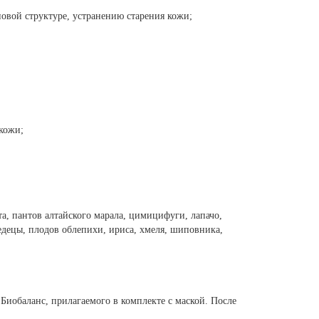
овой структуре, устранению старения кожи;
кожи;
а, пантов алтайского марала, цимицифуги, лапачо,
едецы, плодов облепихи, ириса, хмеля, шиповника,
иобаланс, прилагаемого в комплекте с маской. После